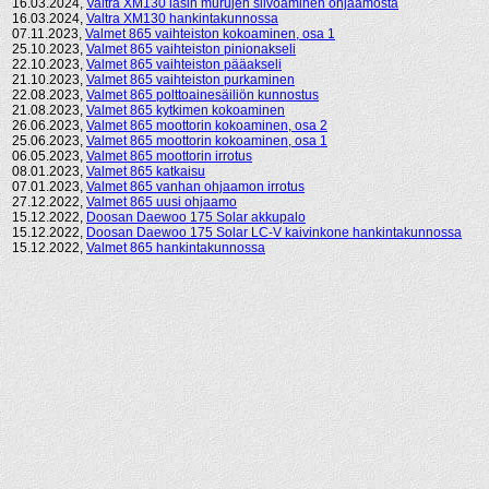
16.03.2024,
Valtra XM130 lasin murujen siivoaminen ohjaamosta
16.03.2024,
Valtra XM130 hankintakunnossa
07.11.2023,
Valmet 865 vaihteiston kokoaminen, osa 1
25.10.2023,
Valmet 865 vaihteiston pinionakseli
22.10.2023,
Valmet 865 vaihteiston pääakseli
21.10.2023,
Valmet 865 vaihteiston purkaminen
22.08.2023,
Valmet 865 polttoainesäiliön kunnostus
21.08.2023,
Valmet 865 kytkimen kokoaminen
26.06.2023,
Valmet 865 moottorin kokoaminen, osa 2
25.06.2023,
Valmet 865 moottorin kokoaminen, osa 1
06.05.2023,
Valmet 865 moottorin irrotus
08.01.2023,
Valmet 865 katkaisu
07.01.2023,
Valmet 865 vanhan ohjaamon irrotus
27.12.2022,
Valmet 865 uusi ohjaamo
15.12.2022,
Doosan Daewoo 175 Solar akkupalo
15.12.2022,
Doosan Daewoo 175 Solar LC-V kaivinkone hankintakunnossa
15.12.2022,
Valmet 865 hankintakunnossa