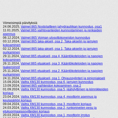
Viimeisimpiä päivityksiä:
24.06.2025,
Valmet 865 Nostolaitteen jahydrauliikan kunnostus, osa1
11.01.2025,
Valmet 865 vaihtovanteiden kunnostaminen ja renkaiden
asennus
06.12.2024,
Valmet 865 Voiman ulosottokoneiston kunnostus
03.12.2024,
Valmet 865 taka-akseli, osa 2, Taka-akselin ja jarrujen
kokoaminen
02.12.2024,
Valmet 865 taka-akseli, osa 1, Taka-akselin ja jarrujen
purkaminen
29.11.2024,
Valmet 865 etuakseli, osa 4, Kääntökoteloiden ja napojen
kokoaminen
26.11.2024,
Valmet 865 etuakseli, osa 3, Kääntökoteloiden ja napojen
laakeroinnit
25.11.2024,
Valmet 865 etuakseli, osa 2, Kääntökoteloiden ja napojen
purkaminen
24.11.2024,
Valmet 865 etuakseli, osa 1, Ohjaussylinteri ja pinjoniakseli
15.09.2024,
Valtra XM130 kunnostus, osa 6, jarrujen kunnostus
13.09.2024,
Valmet 865 vaihteiston kokoaminen, osa 2
01.09.2024,
Valtra XM130 kunnostus, osa 5, jäähdyttimen ja kiinnikkeiden
korjaus
23.04.2024,
Valtra XM130 kunnostus, osa 4, moottorin asennus ja
keulasäiliön korjaus
09.04.2024,
Valtra XM130 kunnostus, osa 3, moottorin korjaus
24.03.2024,
Valtra XM130 kunnostus, osa 2, runkonivelen pesu ja
etukuormaajasovitteiden korjaus
20.03.2024,
Valtra XM130 kunnostus, osa 1, moottorin irrotus