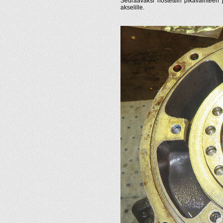
Seuraavaksi nostettiin pikavaihteen
akselille.