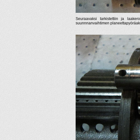
Seuraavaksi tarkistettiin ja laaker
suunnnanvaihtimen planeettapyöräaksel