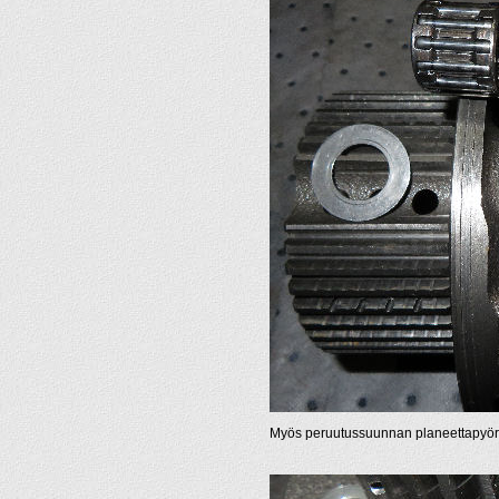
Myös peruutussuunnan planeettapyörän l