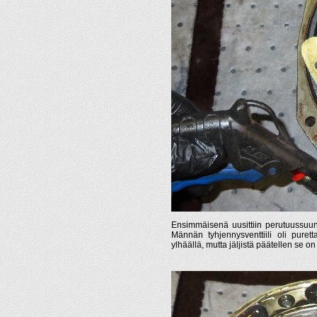
Ensimmäisenä uusittiin perutuussuun
Männän tyhjennysventtiili oli puret
ylhäällä, mutta jäljistä päätellen se o