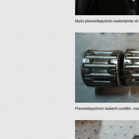
Myös planeettapyörän laakeripinta oli 
Planeettapyörien laakerit uusittiin, va