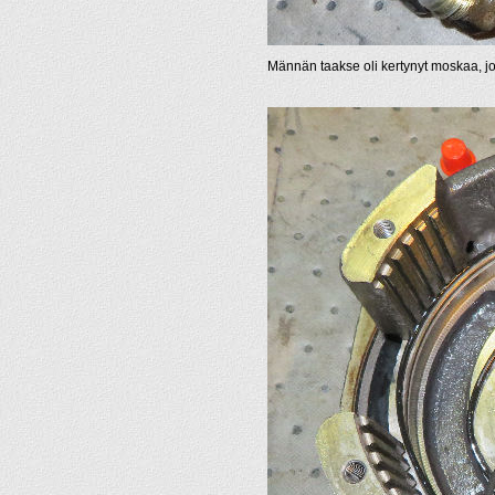
Männän taakse oli kertynyt moskaa, jok