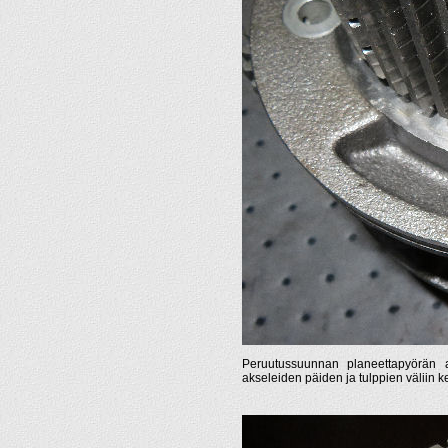
Peruutussuunnan planeettapyörän aks
akseleiden päiden ja tulppien väliin ker