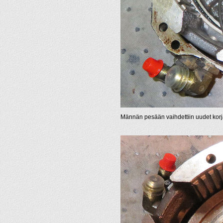
Männän pesään vaihdettiin uudet korja