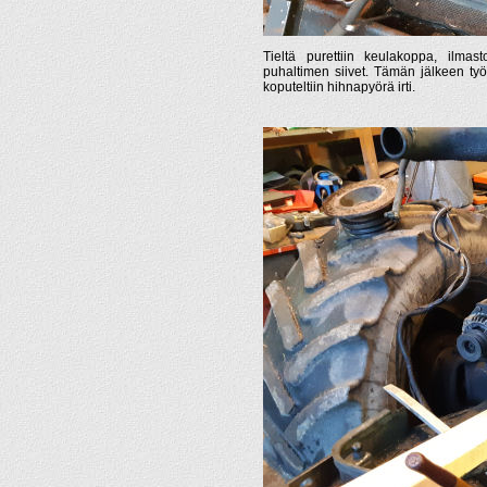
Tieltä purettiin keulakoppa, ilmast
puhaltimen siivet. Tämän jälkeen työti
koputeltiin hihnapyörä irti.