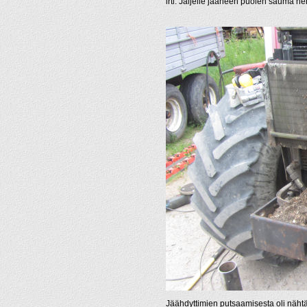
irti. Jäljelle jääneen puolen sauma herki
Jäähdyttimien putsaamisesta oli nähtävä