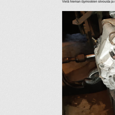
Vielä hieman öjymoskien siivousta ja re