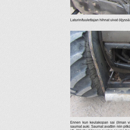
Laturin/tuulettajan hihnat uivat öljyssä
Ennen kun keulakopan sai (ilman väki
saumat auki. Saumat avattiin niin pitkä