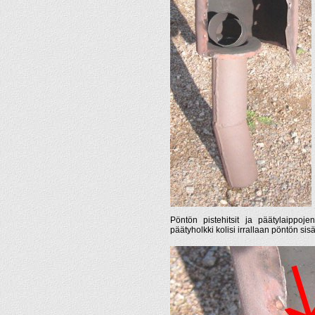
Pöntön pistehitsit ja päätylaippoj
päätyholkki kolisi irrallaan pöntön sisä