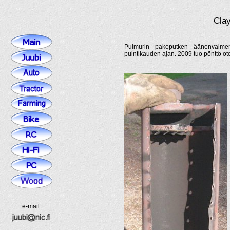
Cla
Puimurin pakoputken äänenvaimen
puintikauden ajan. 2009 tuo pönttö otett
e-mail: