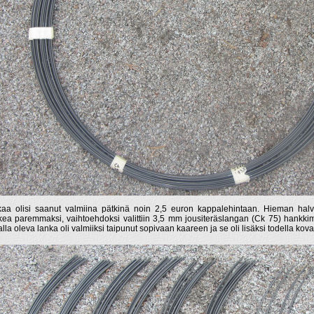
aa olisi saanut valmiina pätkinä noin 2,5 euron kappalehintaan. Hieman ha
kea paremmaksi, vaihtoehdoksi valittiin 3,5 mm jousiteräslangan (Ck 75) hankkim
alla oleva lanka oli valmiiksi taipunut sopivaan kaareen ja se oli lisäksi todella kova