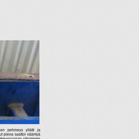
jen pehmeys yllätti ja
ut piena saattoi vääntyä
Korkeussuunan oikomisen