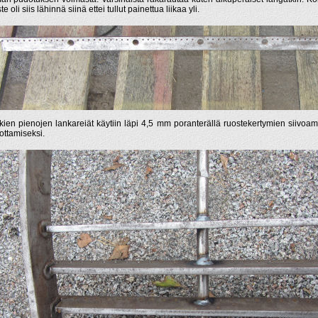
e oli siis lähinnä siinä ettei tullut painettua liikaa yli.
kien pienojen lankareiät käytiin läpi 4,5 mm poranterällä ruostekertymien siivoam
ottamiseksi.