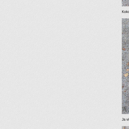
Koko
Ja v