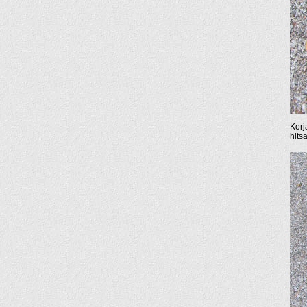
Korj
hitsa