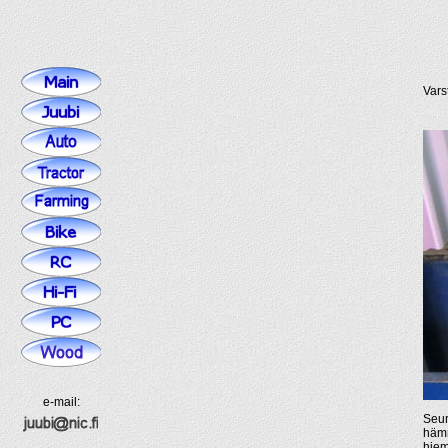
Vars
e-mail:
Seur
hämm
hiem