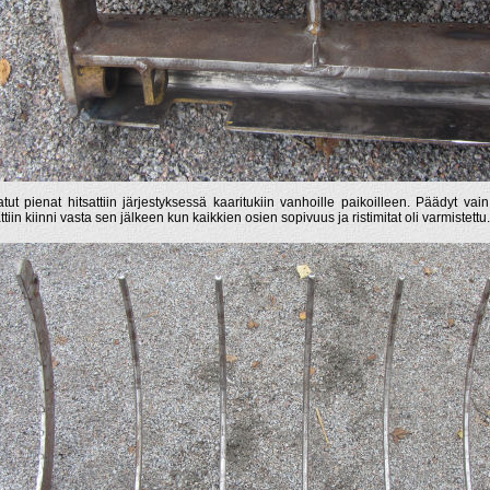
atut pienat hitsattiin järjestyksessä kaaritukiin vanhoille paikoilleen. Päädyt vai
ttiin kiinni vasta sen jälkeen kun kaikkien osien sopivuus ja ristimitat oli varmistettu.