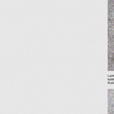
Lank
kaik
Rull