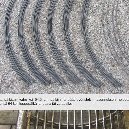
a pätkittiin valmiiksi 64,5 cm pätkiin ja päät pyöristettiin asennuksen helpotta
ensä 64 kpl, loppupätkä langasta jäi varaosiksi.