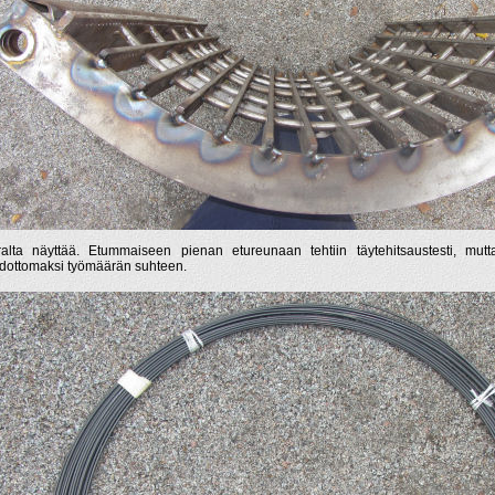
alta näyttää. Etummaiseen pienan etureunaan tehtiin täytehitsaustesti, mutta
ottomaksi työmäärän suhteen.