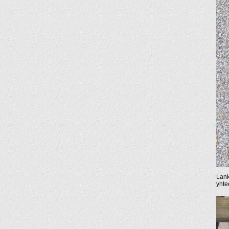
Lank
yhte