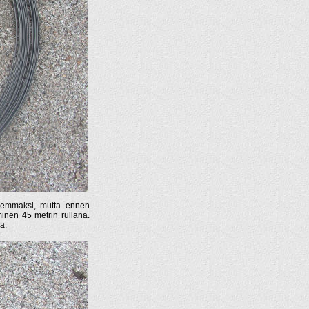
lvemmaksi, mutta ennen
inen 45 metrin rullana.
a.