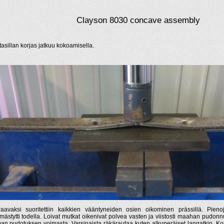
Clayson 8030 concave assembly
tasillan korjas jatkuu kokoamisella.
aavaksi suoritettiin kaikkien vääntyneiden osien oikominen prässillä. Pieno
ästytti todella. Loivat mutkat oikenivat polvea vasten ja viistosti maahan pudonn
an pudotuksen voimasta. Varsinaista räkärautaa kuten alkuperäiset langatkin. 