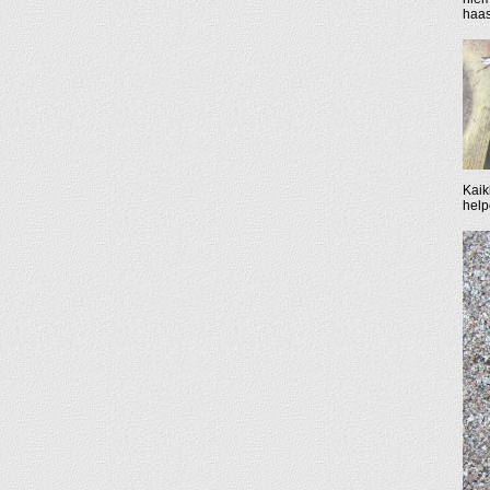
haast
Kaik
help