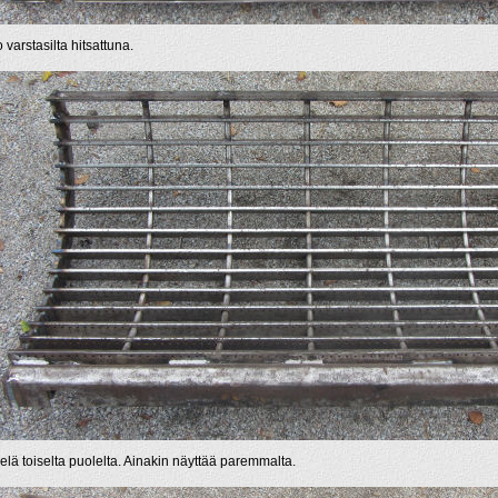
 varstasilta hitsattuna.
ielä toiselta puolelta. Ainakin näyttää paremmalta.