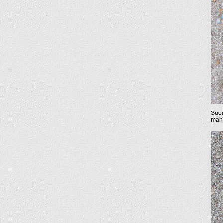
Suor
mahd