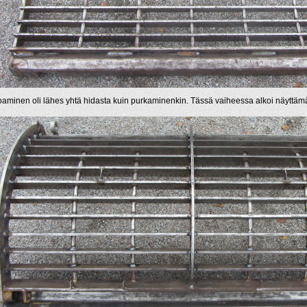
aminen oli lähes yhtä hidasta kuin purkaminenkin. Tässä vaiheessa alkoi näyttämä