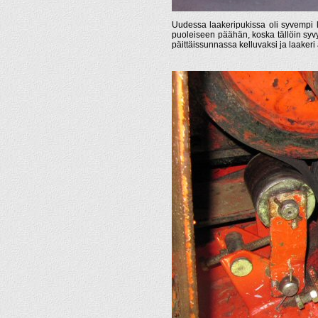
Uudessa laakeripukissa oli syvempi l
puoleiseen päähän, koska tällöin syvy
päittäissunnassa kelluvaksi ja laakeri