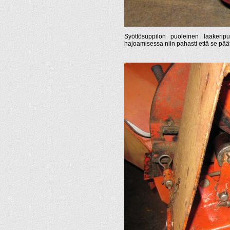
Syöttösuppilon puoleinen laakerip
hajoamisessa niin pahasti että se päät