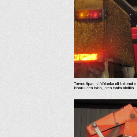
Torven lipan säätötanko oli kokenut
kiharuuden takia, joten tanko oiottiin.