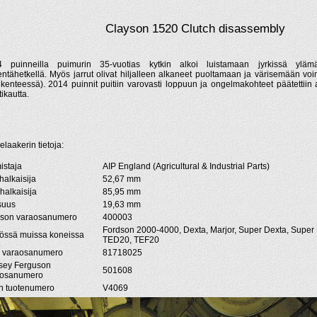
Clayson 1520 Clutch disassembly
4 puinneilla puimurin 35-vuotias kytkin alkoi luistamaan jyrkissä yläm
entähetkellä. Myös jarrut olivat hiljalleen alkaneet puoltamaan ja värisemään voi
liikenteessä). 2014 puinnit puitiin varovasti loppuun ja ongelmakohteet päätetti
ikautta.
elaakerin tietoja:
istaja
AIP England (Agricultural & Industrial Parts)
halkaisija
52,67 mm
halkaisija
85,95 mm
suus
19,63 mm
yson varaosanumero
400003
Fordson 2000-4000, Dexta, Marjor, Super Dexta, Super
össä muissa koneissa
TED20, TEF20
 varaosanumero
81718025
sey Ferguson
501608
aosanumero
n tuotenumero
V4069