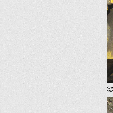
Kote
enää 