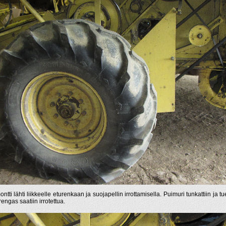
tti lähti liikkeelle eturenkaan ja suojapellin irrottamisella. Puimuri tunkattiin ja tue
rengas saatiin irrotettua.