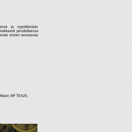
äissä ja nypyttämään
makkaasti jarrutettaessa
in avata ennen seuraavaa
 Major, MF TEA20,