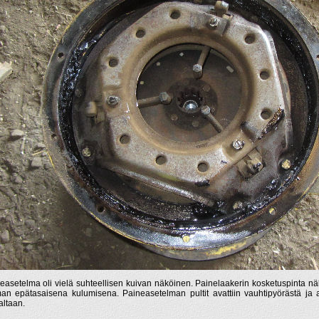
easetelma oli vielä suhteellisen kuivan näköinen. Painelaakerin kosketuspinta nä
an epätasaisena kulumisena. Paineasetelman pultit avattiin vauhtipyörästä ja a
altaan.