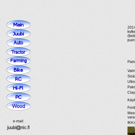
201
kytk
(tie
puint
Pain
Valm
Sisä
Ulko
Pak
Cla
Käyt
Ford
Mas
var
e-mail:
IKH: