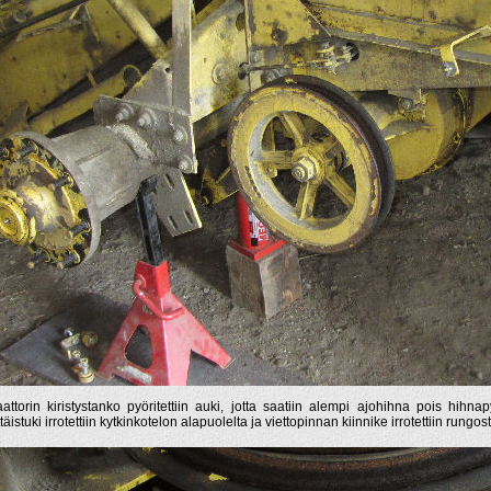
aattorin kiristystanko pyöritettiin auki, jotta saatiin alempi ajohihna pois hihn
ttäistuki irrotettiin kytkinkotelon alapuolelta ja viettopinnan kiinnike irrotettiin rungost