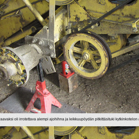
aavaksi oli irrotettava alempi ajohihna ja leikkuupöydän pitkittäsituki kytkinkotelon 