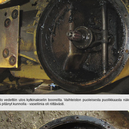
lo vedettiin ulos kytkinakselin booreilta. Vaihteiston puoleisesta puolikkaasta näk
pitänyt kunnolla - vaseliinia oli riittävästi.