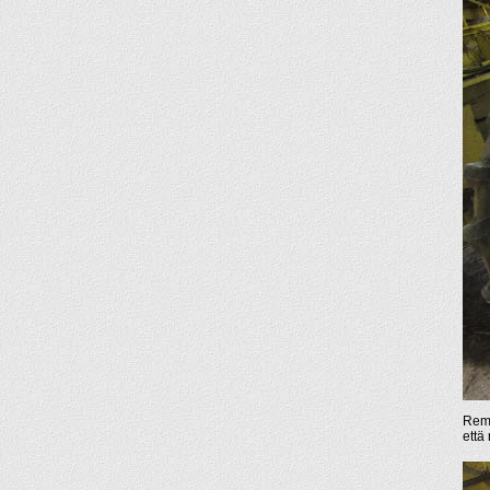
Remon
että 