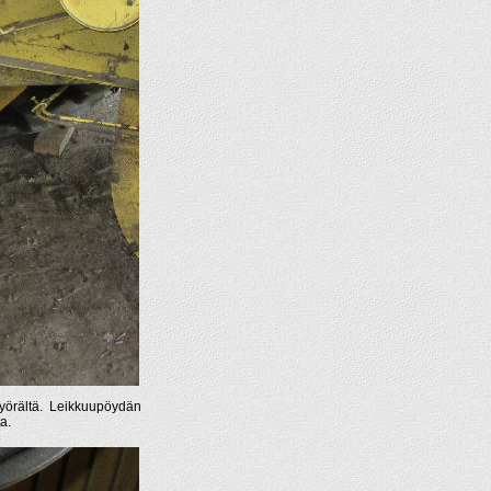
apyörältä. Leikkuupöydän
a.