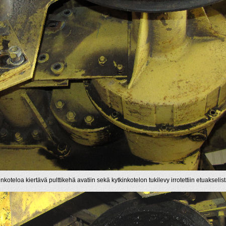
nkoteloa kiertävä pulttikehä avatiin sekä kytkinkotelon tukilevy irrotettiin etuakselist