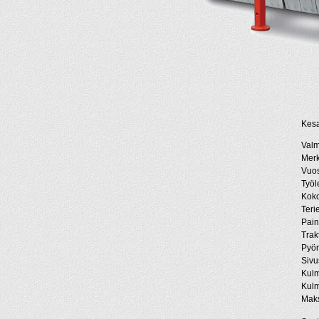
Kesa
Valm
Merk
Vuos
Työl
Koko
Teri
Pai
Trak
Pyör
Sivus
Kulm
Kulm
Maks