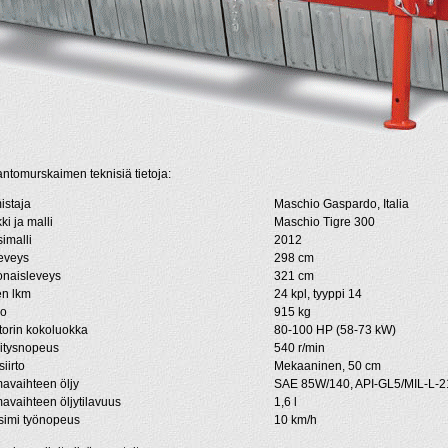
ntomurskaimen teknisiä tietoja:
istaja
Maschio Gaspardo, Italia
ki ja malli
Maschio Tigre 300
imalli
2012
eveys
298 cm
naisleveys
321 cm
en lkm
24 kpl, tyyppi 14
no
915 kg
torin kokoluokka
80-100 HP (58-73 kW)
itysnopeus
540 r/min
iirto
Mekaaninen, 50 cm
avaihteen öljy
SAE 85W/140, API-GL5/MIL-L-
avaihteen öljytilavuus
1,6 l
imi työnopeus
10 km/h