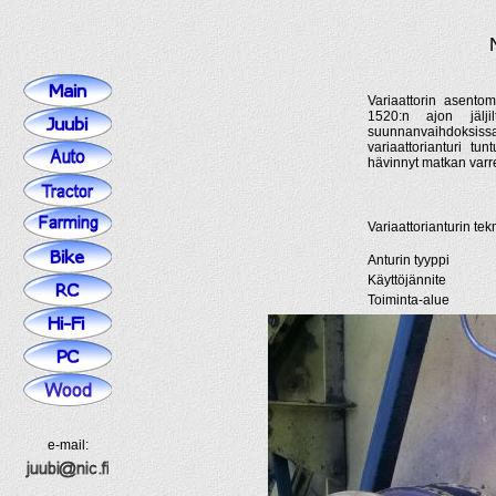
Variaattorin asento
1520:n ajon jälji
suunnanvaihdoksissa,
variaattorianturi t
hävinnyt matkan varre
Variaattorianturin tekn
Anturin tyyppi
Käyttöjännite
Toiminta-alue
e-mail: