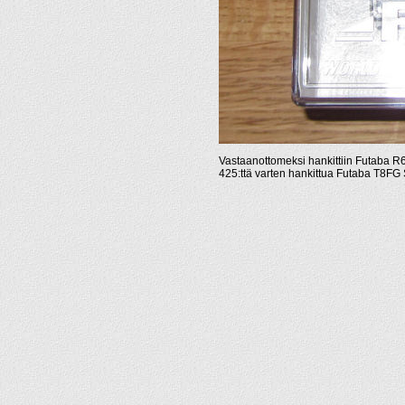
Vastaanottomeksi hankittiin Futaba R6
425:ttä varten hankittua Futaba T8FG 