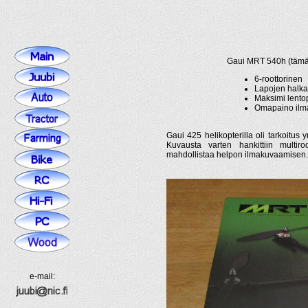
Gaui MRT 540h (tämän 
6-roottorinen
Lapojen halkai
Maksimi lento
Omapaino ilma
Gaui 425 helikopterilla oli tarkoitus 
Kuvausta varten hankittiin multiro
mahdollistaa helpon ilmakuvaamisen.
e-mail: