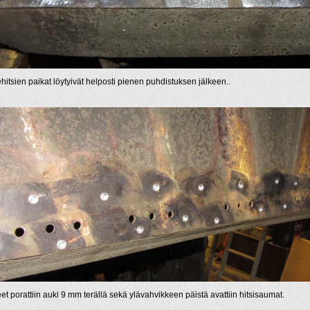
ehitsien paikat löytyivät helposti pienen puhdistuksen jälkeen..
eet porattiin auki 9 mm terällä sekä ylävahvikkeen päistä avattiin hitsisaumat.