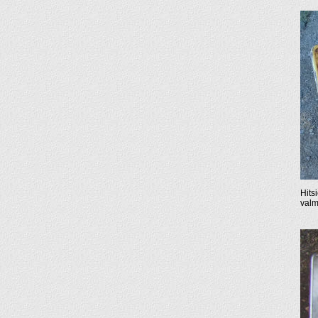
Hits
valm