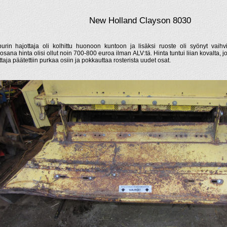
New Holland Clayson 8030
purin hajottaja oli kolhittu huonoon kuntoon ja lisäksi ruoste oli syönyt vaihvi
osana hinta olisi ollut noin 700-800 euroa ilman ALV:tä. Hinta tuntui liian kovalta, 
ttaja päätettiin purkaa osiin ja pokkauttaa rosterista uudet osat.