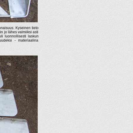
okonaisuus. Kyseinen tieto
n jo lähes valmiiksi asti
li luonnollisesti laskun
uudeksi - materiaalina