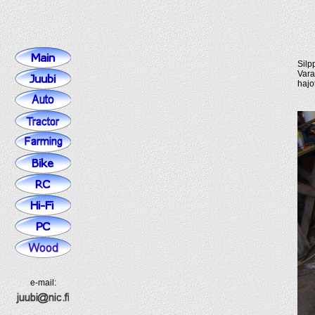
Silp
Vara
hajo
e-mail: