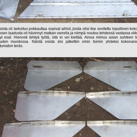
sista oli tarkoitus pokkauttaa sopivat aihiot, joista olisi itse sovitettu lopullinen k
uksen laadusta oli hävinnyt matkan varrella ja niimpä noutoa tehdessä vastassa oliki
yt osat. Hienosti tehtyä työtä, sitä ei voi kieltää. Ainoa miinus asian suhteen tu
uden muodossa. Näistä osista siis jatkettiin omin toimin yhdeksi kokonais
tumaton teräs.