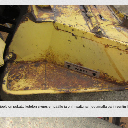
ipelti on pokattu kotelon sivuosien päälle ja on hitsattuna muutamalla parin sentin hi