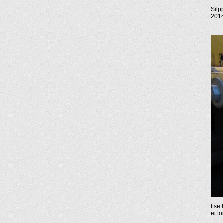
Silp
2014
Itse
ei t