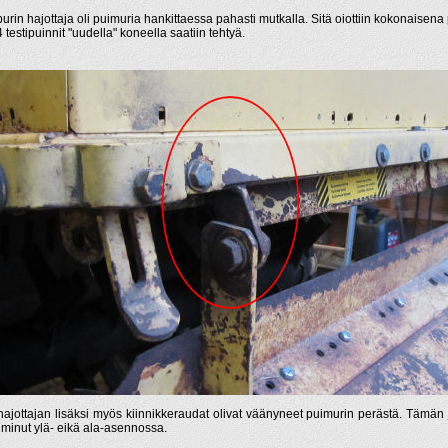
purin hajottaja oli puimuria hankittaessa pahasti mutkalla. Sitä oiottiin kokonaisena 
 testipuinnit "uudella" koneella saatiin tehtyä.
 hajottajan lisäksi myös kiinnikkeraudat olivat väänyneet puimurin perästä. Tämän 
oiminut ylä- eikä ala-asennossa.