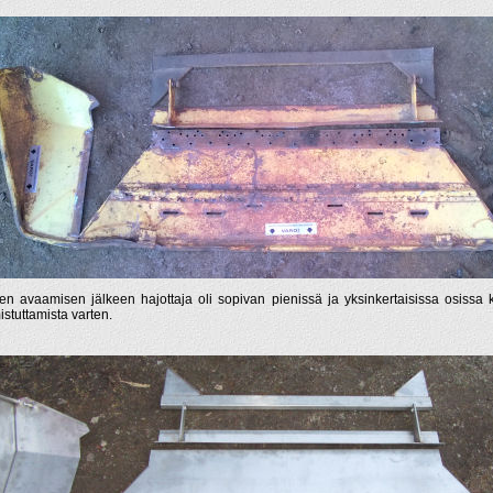
ien avaamisen jälkeen hajottaja oli sopivan pienissä ja yksinkertaisissa osissa
istuttamista varten.