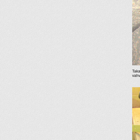
Taka
vahv