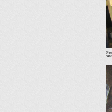
Silp
saati