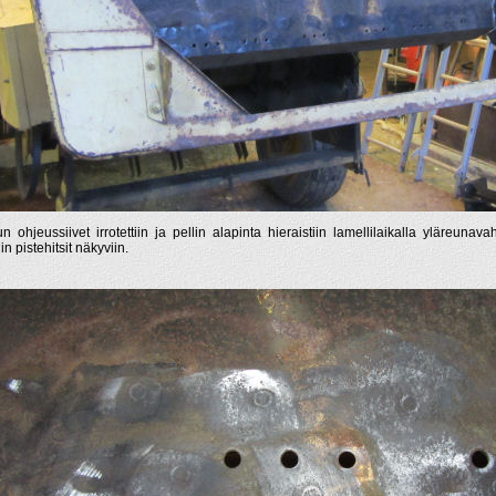
un ohjeussiivet irrotettiin ja pellin alapinta hieraistiin lamellilaikalla yläreunav
in pistehitsit näkyviin.