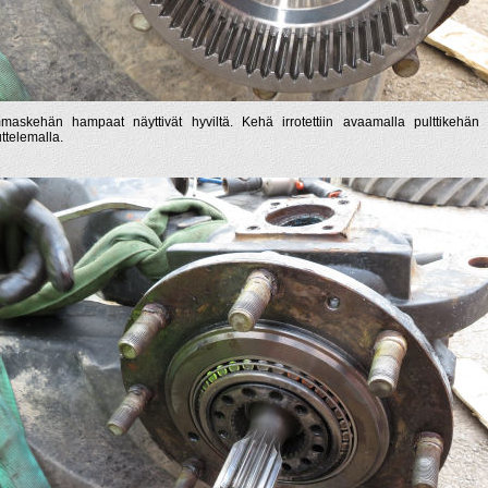
askehän hampaat näyttivät hyviltä. Kehä irrotettiin avaamalla pulttikehän p
ttelemalla.