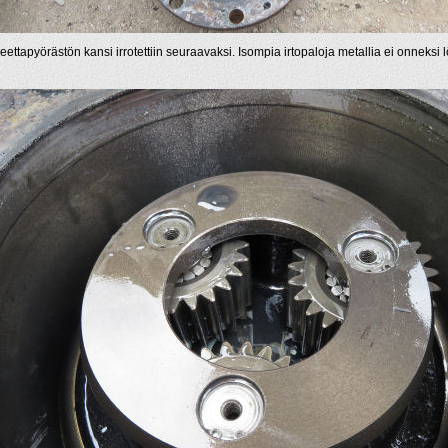
eettapyörästön kansi irrotettiin seuraavaksi. Isompia irtopaloja metallia ei onneksi l