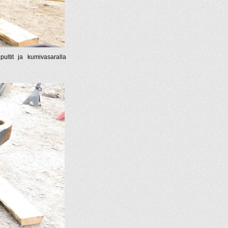
ultit ja kumivasaralla