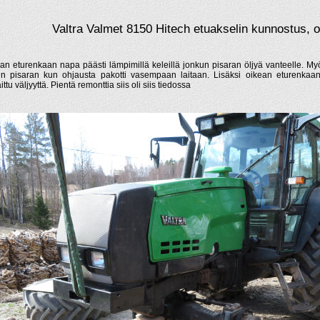
Valtra Valmet 8150 Hitech etuakselin kunnostus, 
an eturenkaan napa päästi lämpimillä keleillä jonkun pisaran öljyä vanteelle. Myös
in pisaran kun ohjausta pakotti vasempaan laitaan. Lisäksi oikean eturenkaan
ttu väljyyttä. Pientä remonttia siis oli siis tiedossa