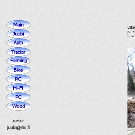
Oike
jonk
havai
e-mail: