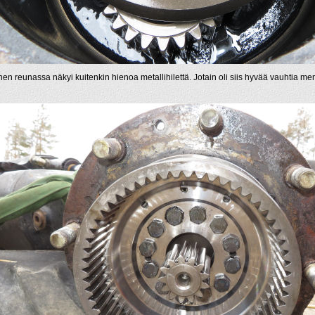
en reunassa näkyi kuitenkin hienoa metallihilettä. Jotain oli siis hyvää vauhtia men