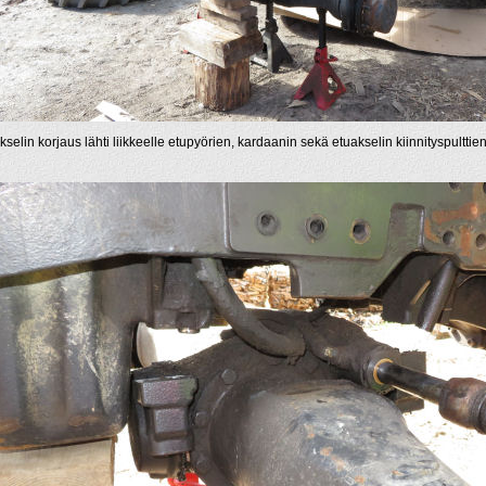
kselin korjaus lähti liikkeelle etupyörien, kardaanin sekä etuakselin kiinnityspulttien 