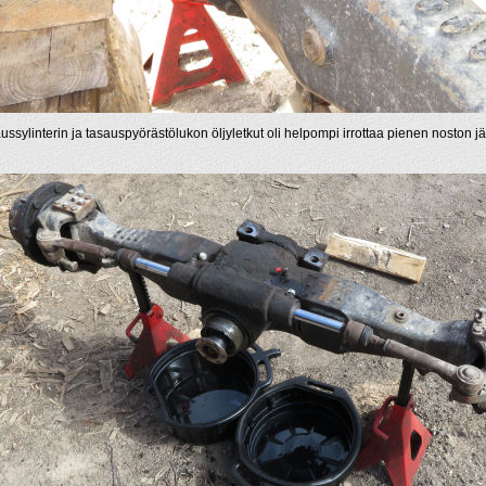
ussylinterin ja tasauspyörästölukon öljyletkut oli helpompi irrottaa pienen noston j