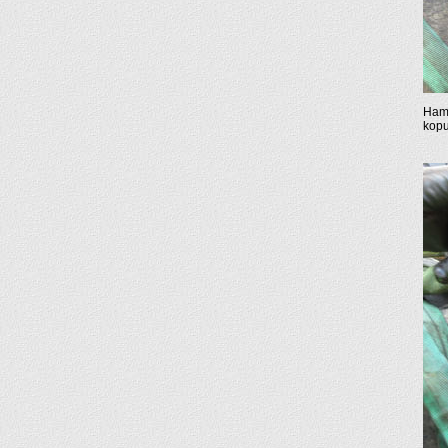
Hamm
kopu