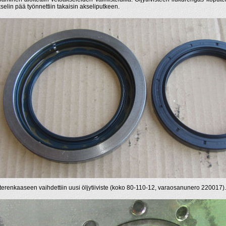
kselin pää työnnettiin takaisin akseliputkeen.
terenkaaseen vaihdettiin uusi öljytiiviste (koko 80-110-12, varaosanunero 220017).