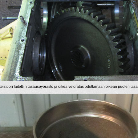
teistoon laitettiin tasauspyörästö ja oikea vetoratas odottamaan oikean puolen tas