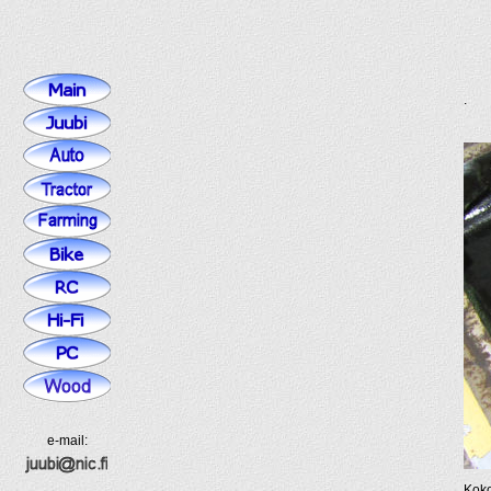
.
e-mail:
Koko