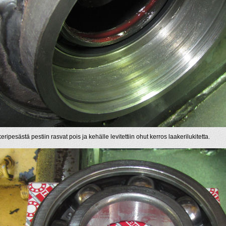
ripesästä pestiin rasvat pois ja kehälle levitettiin ohut kerros laakerilukitetta.