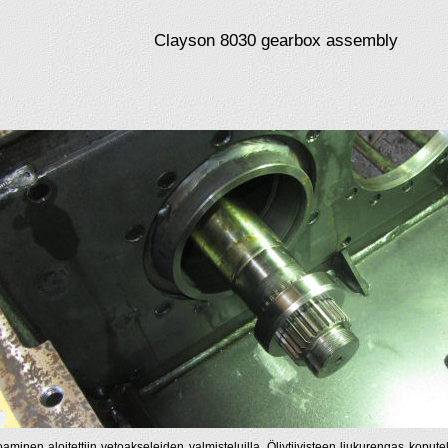
Clayson 8030 gearbox assembly
aminen aloitettiin vetoakseleiden valmisteluilla. Öljytiivisteen liukurengas koputel