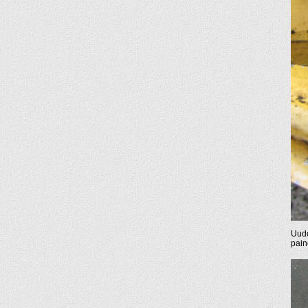
Uude
pain