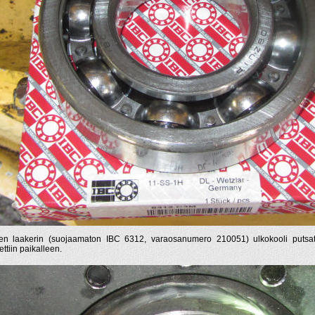
n laakerin (suojaamaton IBC 6312, varaosanumero 210051) ulkokooli putsatti
ettiin paikalleen.