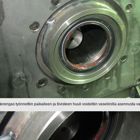
terengas työnnettiin paikalleen ja tiivisteen huuli voideltiin vaseliinilla asennusta va