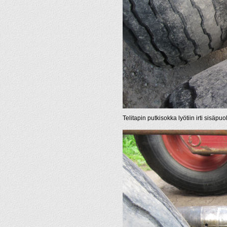
Telitapin putkisokka lyötiin irti sisäpu