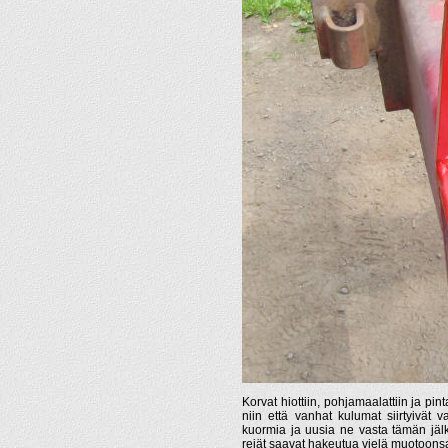
Korvat hiottiin, pohjamaalattiin ja pin
niin että vanhat kulumat siirtyivät 
kuormia ja uusia ne vasta tämän jä
reiät saavat hakeutua vielä muotoonsa