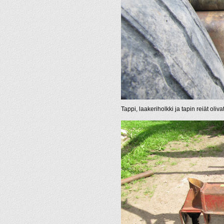
Tappi, laakeriholkki ja tapin reiät oliva