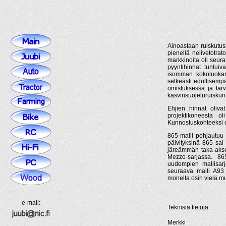
Ainoastaan ruiskutu
pienellä nelivetotrat
markkinoita oli seur
pyyntihinnat tuntuiv
isomman kokoluokan 
selkeästi edullisempa
omistuksessa ja tar
kasvinsuojeluruiskun 
Ehjien hinnat olivat
projektikoneesta 
Kunnostuskohteeksi o
865-malli pohjautuu h
päivityksinä 865 sa
järeämmän taka-akse
Mezzo-sarjassa. 86
uudempien mallisarj
seuraava malli A93 
monelta osin vielä m
e-mail:
Teknisiä tietoja:
Merkki