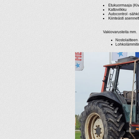
Etukuormaaja (Ki
Kattovilkku
Autocontrol -sähkö
Kiinteästi asennett
Vakiovarusteita mm.
Nostolaitteen 
Lohkolämmitin