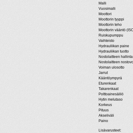
Malli
Vuosimalli
Moottori
Moottorin tyyppi
Moottorin teho
Moottorin vääntö (ISO
Ruiskupumppu
Vaihteisto
Hydrauliikan paine
Hydrauliikan tuotto
Nostolaitteen hallinta
Nostolaitteen nostov
Voiman ulosotto
Jarrut
Kääntöympyrä
Eturenkaat
Takarenkaat
Polttoainesäiliö
Hytin melutaso
Korkeus
Pituus
Akseliväli
Paino
Lisävarusteet: