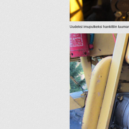
Uudeksi imuputkeksi hankittiin tuuman r