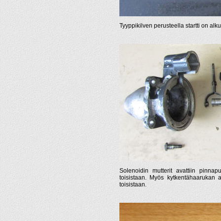
Tyyppikilven perusteella startti on al
Solenoidin mutterit avattiin pinnapul
toisistaan. Myös kytkentähaarukan ak
toisistaan.