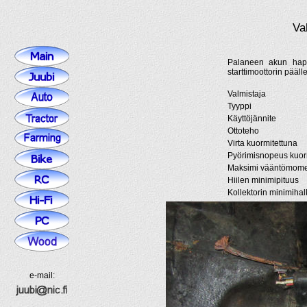
Va
Palaneen akun happ
starttimoottorin pääll
Valmistaja
Tyyppi
Käyttöjännite
Ottoteho
Virta kuormitettuna
Pyörimisnopeus kuor
Maksimi vääntömome
Hiilen minimipituus
Kollektorin minimihal
e-mail: