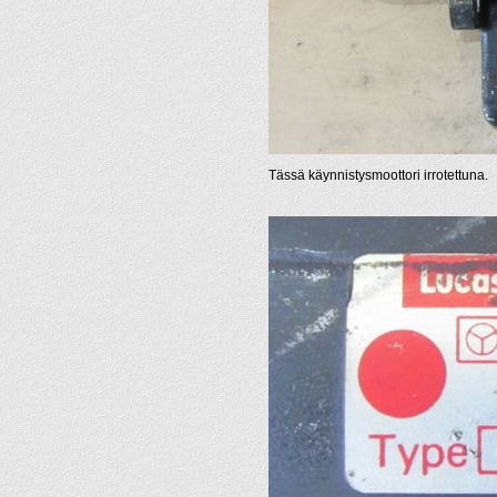
Tässä käynnistysmoottori irrotettuna.