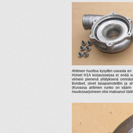
Ahtimen huoltoa kysyttiin useasta eri 
Holset H1A korjaussarjaa ei enää sa
viimein pienenä yllätyksenä onnistui
tiivisteet, siivet tasapainotettiin ja
(Kuvassa ahtimen runko on väärin 
muutossarjoineen olisi maksanut Valtr