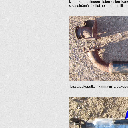
kiinni kannattimeen, joten osien kan
sisäseinämällä ollut noin parin millin no
Tässä pakoputken kannatin ja pakoputk