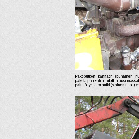
Pakoputken kannatin (punainen nuo
pakolaipan väliin laitettiin uusi massat
paluuöljyn kumiputki (sininen nuoli) va