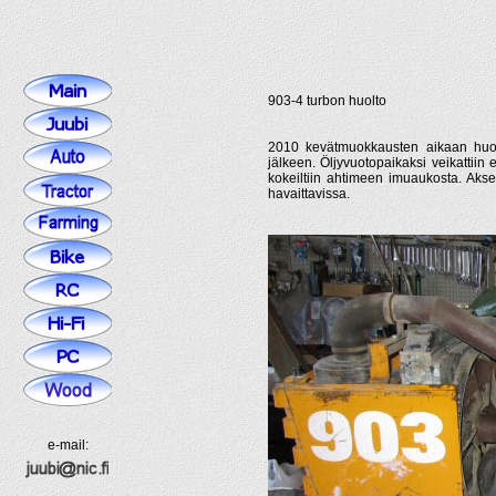
903-4 turbon huolto
2010 kevätmuokkausten aikaan huoma
jälkeen. Öljyvuotopaikaksi veikattiin
kokeiltiin ahtimeen imuaukosta. Aksel
havaittavissa.
e-mail: