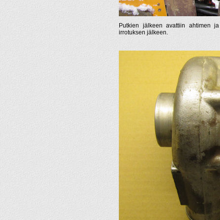
Putkien jälkeen avattiin ahtimen ja
irrotuksen jälkeen.