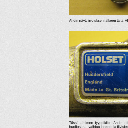
Ahdin näytti irrotuksen jälkeen tältä. A
Tässä ahtimen tyyppikilpi. Ahdin ol
huoltosarja, vaihtaa laakerit ja tiivis