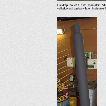
Hiekkapuhalletut osat maalattiin V
valitettavasti vastaavilla ominaisuuksil