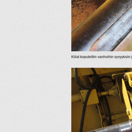
Kiilat koputeltiin vanhoihin syvyyksiin 