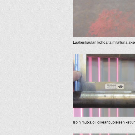
Laakerikaulan kohdalta mitattuna akse
Isoin mutka oli oikeanpuoleisen ketjun