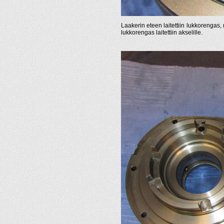
Laakerin eteen laitettiin lukkorengas, 
lukkorengas laitettiin akselille.