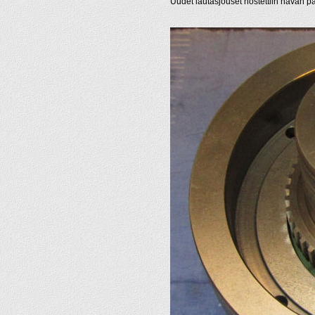
Uudet lautasjouset nostettiin navan pä