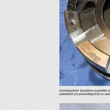
Aurinkopyörän taustalevy pujotettii
paikalleen jos planeettapyöriä on as