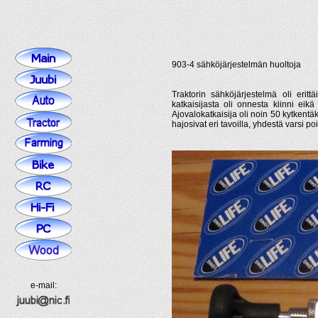
903-4 sähköjärjestelmän huoltoja
Traktorin sähköjärjestelmä oli erit
katkaisijasta oli onnesta kiinni eikä
Ajovalokatkaisija oli noin 50 kytkentäk
hajosivat eri tavoilla, yhdestä varsi po
e-mail: