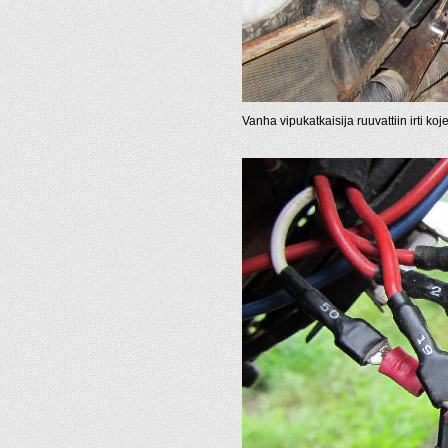
Vanha vipukatkaisija ruuvattiin irti koj