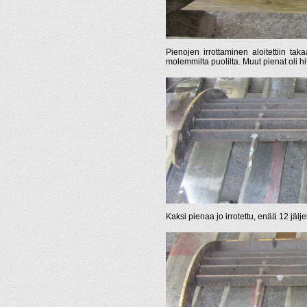
Pienojen irrottaminen aloitettiin tak
molemmilta puolilta. Muut pienat oli hit
Kaksi pienaa jo irrotettu, enää 12 jäljel