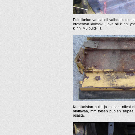
Puintikelan varstat oli vaihdettu muut
irrotettava kivitasku, joka oli kiinni y
kiinni M6 pulteilla.
Kumikaistan pultit ja mutterit olivat 
oiottavaa, mm toisen puolen salpaa e
osasta.