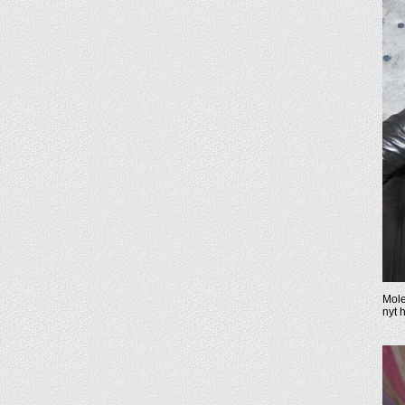
Mole
nyt 