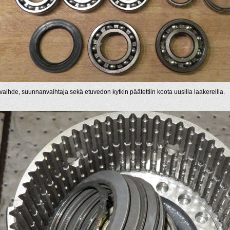
vaihde, suunnanvaihtaja sekä etuvedon kytkin päätettiin koota uusilla laakereilla.