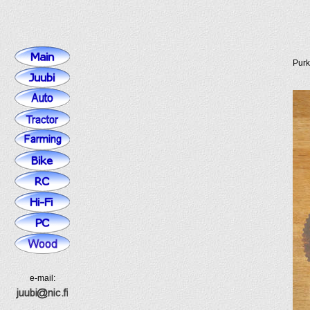
Purk
e-mail: