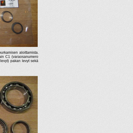
urkamisen aloittamista.
 vain C1 (varaosanumero
ilevyt) pakan levyt sekä