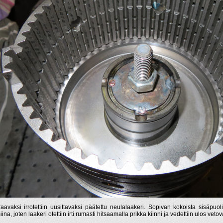
aavaksi irrotettiin uusittavaksi päätettu neulalaakeri. Sopivan kokoista sisäpuoli
ina, joten laakeri otettiin irti rumasti hitsaamalla prikka kiinni ja vedettiin ulos vetov