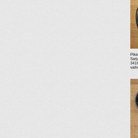
Pika
Sarj
3416
vaihd