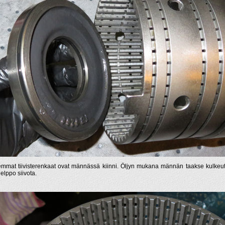
mmat tiivisterenkaat ovat männässä kiinni. Öljyn mukana männän taakse kulkeu
helppo siivota.