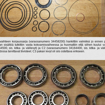
vaihteen korjaussarja (varaosanumero 34458200) hankittiin valmiiksi jo ennen p
an sisältöä tutkittiin vasta kokoamisvaiheessa ja huomattiin että siihen kuului
4500, sis. kitka- ja välilevyt) ja C2 (varaosanumero 34164400, sis. kitka- ja väl
ossa tarvittavat tiivisteet. C3 pakan levyt oli siis ostettava erikseen.