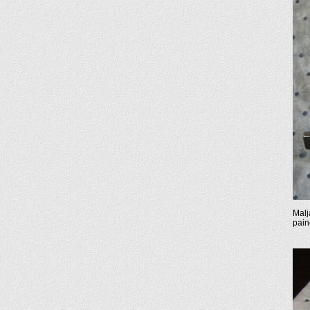
Malj
pain