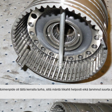
oimenpide oli tällä kerralla turha, sillä mäntä liikahti helposti eikä tarvinnut suurta 