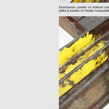
Etummainen pankko oli kokenut useam
pätkä ja pankko oli hitsattu runkopalkki