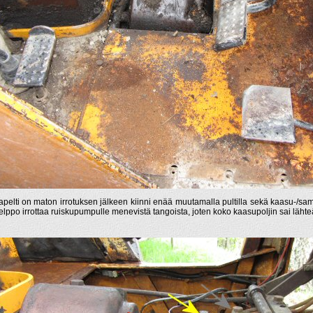
iapelti on maton irrotuksen jälkeen kiinni enää muutamalla pultilla sekä kaasu-/sam
helppo irrottaa ruiskupumpulle menevistä tangoista, joten koko kaasupoljin sai lähte