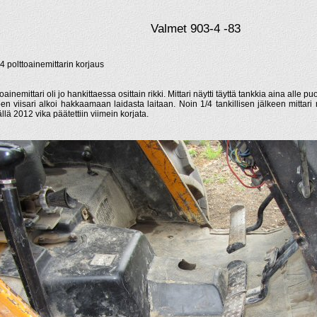
Valmet 903-4 -83
4 polttoainemittarin korjaus
oainemittari oli jo hankittaessa osittain rikki. Mittari näytti täyttä tankkia aina alle p
een viisari alkoi hakkaamaan laidasta laitaan. Noin 1/4 tankillisen jälkeen mittari
llä 2012 vika päätettiin viimein korjata.