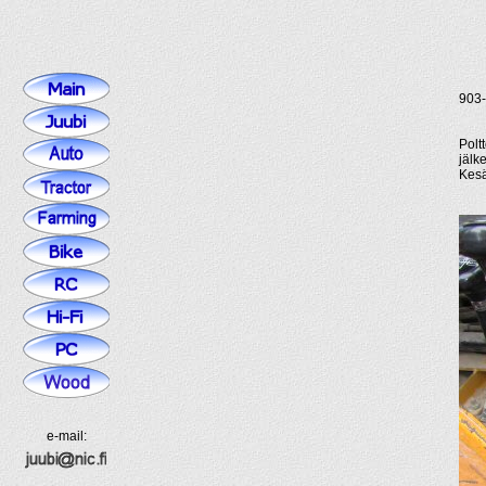
903-
Poltt
jälk
Kesä
e-mail: