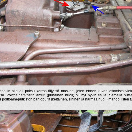
iapellin alla oli paksu kerros öljyistä moskaa, joten ennen kuvan ottamista viete
sa. Polttoainemittarin anturi (punainen nuoli) oli nyt hyvin esillä. Samalla put
 polttoaineputkiston banjopultit (keltainen, sininen ja harmaa nuoli) mahdollisten t