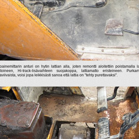
toainemittarin anturi on hytin lattian alla, joten remontti aloitettiin poistamalla l
stoineen, Hi-track-lisävaihteen suojakoppa, lattiamatto eristeineen. Pur
viivaista, voisi jopa leikkisästi sanoa että lattia on "tehty purettavaksi".