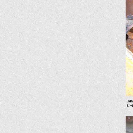
Kolm
jälk