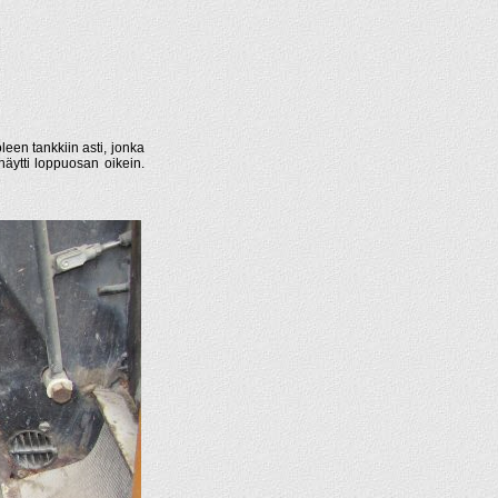
uoleen tankkiin asti, jonka
 näytti loppuosan oikein.