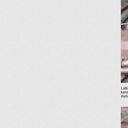
Latt
kans
myös