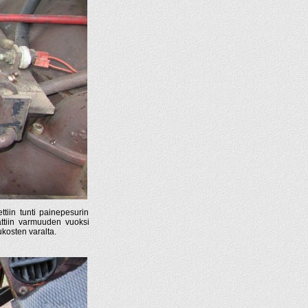
ttiin tunti painepesurin
sattiin varmuuden vuoksi
ukosten varalta.