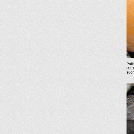
Polt
jalu
suora