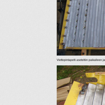
Viettopintapelti aseteltiin paikalleen j