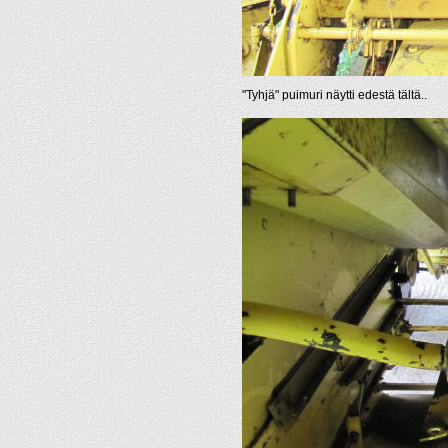
"Tyhjä" puimuri näytti edestä tältä..