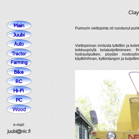
Clay
Puimurin viettopinta oli ruostunut puhk
Viettopinnan irrotusta tutkittiin ja tod
leikkuupöytä kolakuljettimineen. 
hydrauliputken, pöydän nostosyli
käyttöhihnan, kytkintangon ja kuljettim
e-mail: