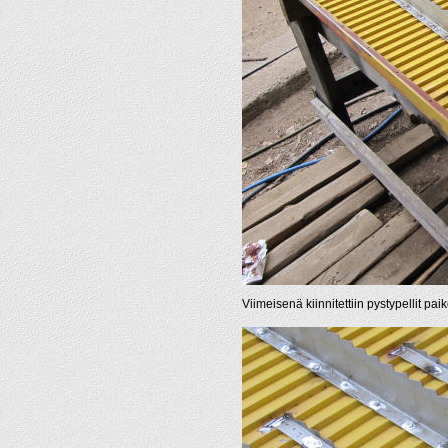
Viimeisenä kiinnitettiin pystypellit paik