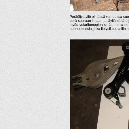
Peräöljytäyttö oli tässä vaiheessa su
perä suoraan linjaan ja täyttämällä ölj
myös vetaritumppien stefat, mutta ne n
huohottimesta, joka tietysti putsattii