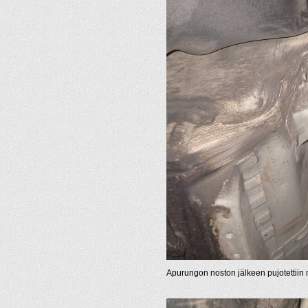
Apurungon noston jälkeen pujotettiin m