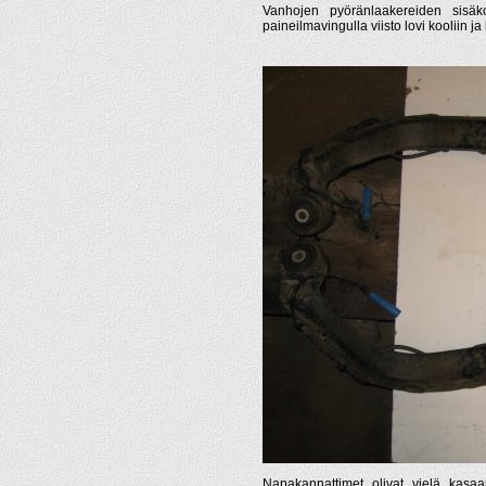
Vanhojen pyöränlaakereiden sisäkool
paineilmavingulla viisto lovi kooliin ja 
Napakannattimet olivat vielä kasaa