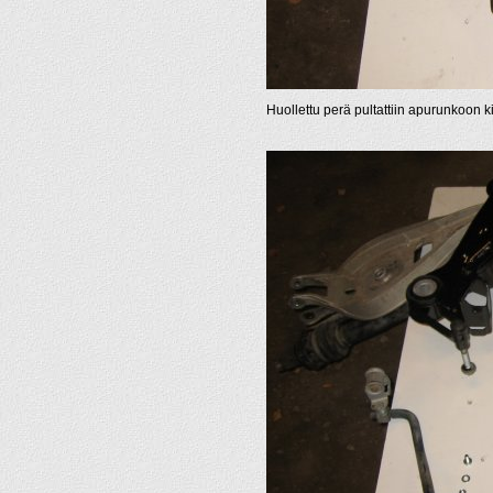
Huollettu perä pultattiin apurunkoon ki