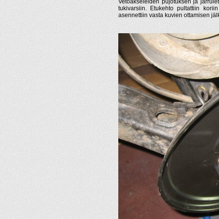
Vetoakseleiden pujotuksen ja jarrulet
tukivarsiin. Etukehto pultattiin kori
asennettiin vasta kuvien ottamisen jäl