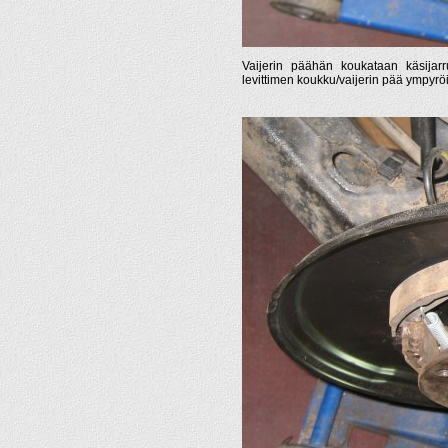
Vaijerin päähän koukataan käsijar
levittimen koukku/vaijerin pää ympyröi