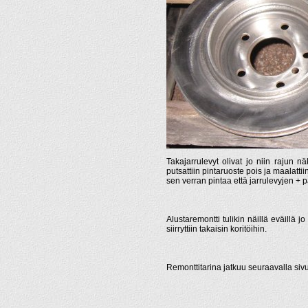
Takajarrulevyt olivat jo niin rajun 
putsattiin pintaruoste pois ja maalatt
sen verran pintaa että jarrulevyjen +
Alustaremontti tulikin näillä eväillä jo
siirryttiin takaisin koritöihin.
Remonttitarina jatkuu seuraavalla sivu