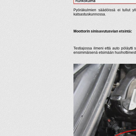
Pyöräkulmien säädöissä ei tullut yll
katsastuskunnossa.
Moottorin sinisavutusvian etsintä:
Testiajossa ilmeni että auto pöläytti 
ensimmäisenä etsimään huohottimest