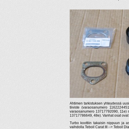
Ahtimen tarkistuksen yhteydessä uusi
tiiviste (varaosanumero 11622244515
varaosanumero 13717792090, 11e) sek
13717786649, 48e). Vanhat osat ovat 
Turbo koottiin takaisin nippuun ja as
vaihdolla Teboil Carat III --> Teboil D