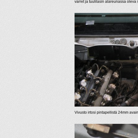
varret ja tuulilasin alareunassa oleva
Vivusto irtosi pintapellistä 24mm avai