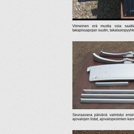
Viimeinen erä mustia osia saatiin
takapissapojan suutin, takalasinpyyhk
Seuraavana päivänä valmistui ensimm
ajovalojen listat, ajovalopesimien kanne