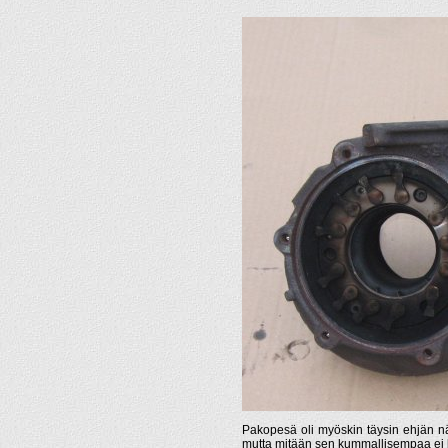
Pakopesä oli myöskin täysin ehjän nä
mutta mitään sen kummallisempaa ei löy