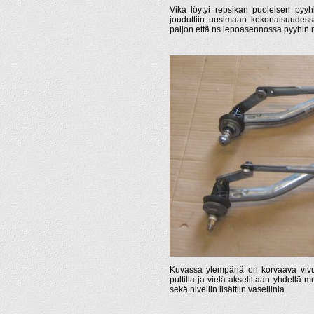
Vika löytyi repsikan puoleisen pyyhk
jouduttiin uusimaan kokonaisuudessaa
paljon että ns lepoasennossa pyyhin m
Kuvassa ylempänä on korvaava vivust
pultilla ja vielä akseliltaan yhdellä m
sekä niveliin lisättiin vaseliinia.