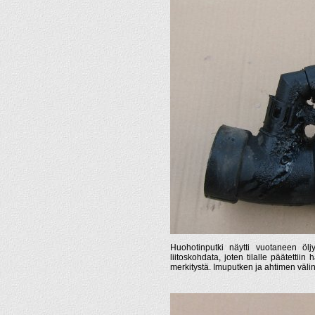
Huohotinputki näytti vuotaneen öl
liitoskohdata, joten tilalle päätettii
merkitystä. Imuputken ja ahtimen välin