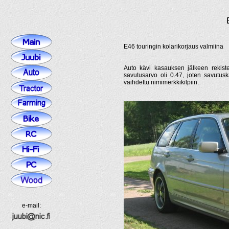
E46 touringin kolarikorjaus valmiina
Auto kävi kasauksen jälkeen rekiste
savutusarvo oli 0.47, joten savutus
vaihdettu nimimerkkikilpiin.
e-mail: