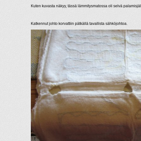
Kuten kuvasta näkyy, tässä lämmitysmatossa oli selvä palamisjälki. 
Katkennut johto korvattiin pätkällä tavallista sähköjohtoa.