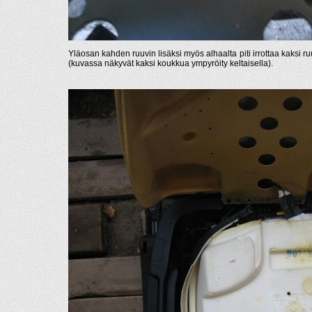
Yläosan kahden ruuvin lisäksi myös alhaalta piti irrottaa kaksi r
(kuvassa näkyvät kaksi koukkua ympyröity keltaisella).