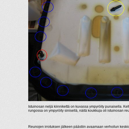
Istuinosan neljä kiinnikettä on kuvassa ympyröity punaisella. Kelta
rungossa on ympyröity sinisellä, näitä koukkuja oli istuinosan reun
Reunojen irrotuksen jälkeen päästiin avaamaan verhoilun keski