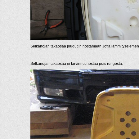
Selkänojan takaosaa joudutiin nostamaan, jotta lämmityselementin 
Selkänojan takaosaa ei tarvinnut nostaa pois rungosta.