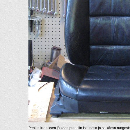
Penkin irrotuksen jälkeen purettiin istuinosa ja selkäosa rungost