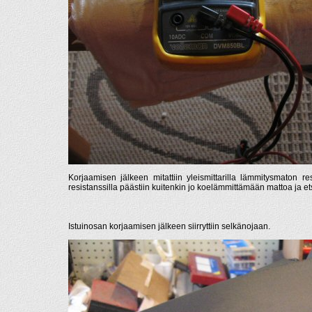
Korjaamisen jälkeen mitattiin yleismittarilla lämmitysmaton 
resistanssilla päästiin kuitenkin jo koelämmittämään mattoa ja e
Istuinosan korjaamisen jälkeen siirryttiin selkänojaan.