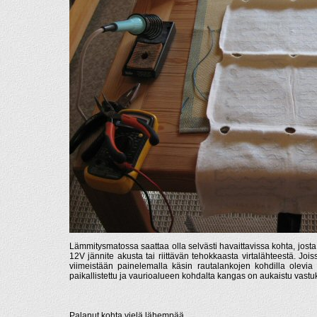
Lämmitysmatossa saattaa olla selvästi havaittavissa kohta, josta 
12V jännite akusta tai riittävän tehokkaasta virtalähteestä. Jo
viimeistään painelemalla käsin rautalankojen kohdilla olevia
paikallistettu ja vaurioalueen kohdalta kangas on aukaistu vast
Palanut kohta vielä lähempää