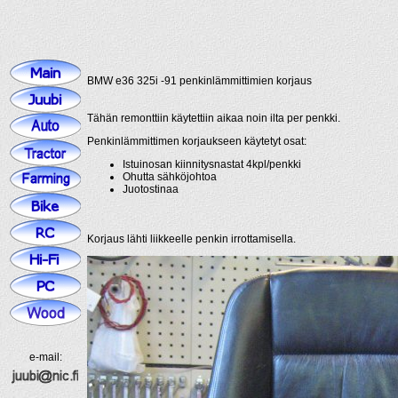
BMW e36 325i -91 penkinlämmittimien korjaus
Tähän remonttiin käytettiin aikaa noin ilta per penkki.
Penkinlämmittimen korjaukseen käytetyt osat:
Istuinosan kiinnitysnastat 4kpl/penkki
Ohutta sähköjohtoa
Juotostinaa
Korjaus lähti liikkeelle penkin irrottamisella.
e-mail: