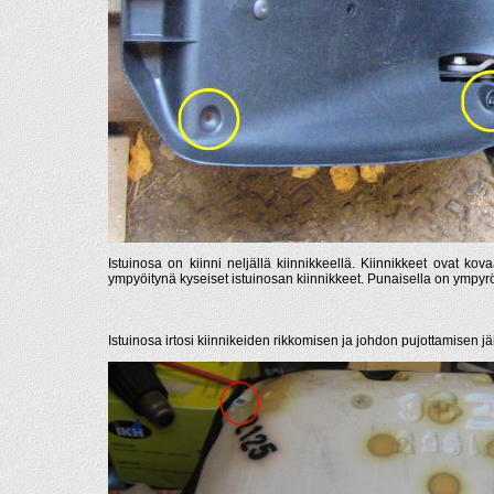
Istuinosa on kiinni neljällä kiinnikkeellä. Kiinnikkeet ovat k
ympyöitynä kyseiset istuinosan kiinnikkeet. Punaisella on ympyröi
Istuinosa irtosi kiinnikeiden rikkomisen ja johdon pujottamisen j