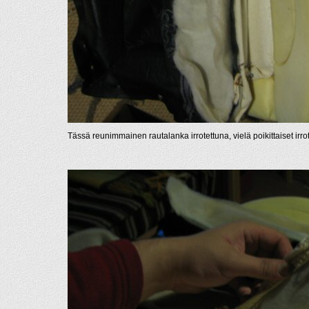
Tässä reunimmainen rautalanka irrotettuna, vielä poikittaiset irro