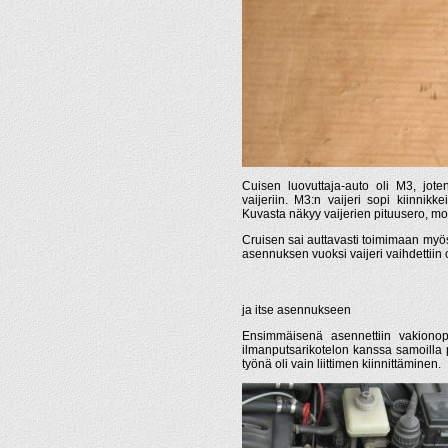
Cuisen luovuttaja-auto oli M3, jote
vaijeriin. M3:n vaijeri sopi kiinnikke
Kuvasta näkyy vaijerien pituusero, mol
Cruisen sai auttavasti toimimaan myös
asennuksen vuoksi vaijeri vaihdettiin 
ja itse asennukseen
Ensimmäisenä asennettiin vakionopeu
ilmanputsarikotelon kanssa samoilla pu
työnä oli vain liittimen kiinnittäminen.