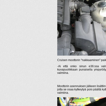
Cruisen moottorin "nakkaaminen" paik
-Ai että onko sinun e36:ssa valm
kuvapuolikkaan punaisella ympyröity l
valmiina.
Moottorin asennuksen jälkeen lisättiin 
jotta se osaa kytkeytyä pois päältä kyt
valmiina.