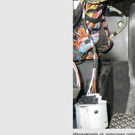
Mikrokytkimelle oli poljinvarren pää