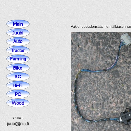
Vakionopeudensäätimen jälkiasennus
e-mail: