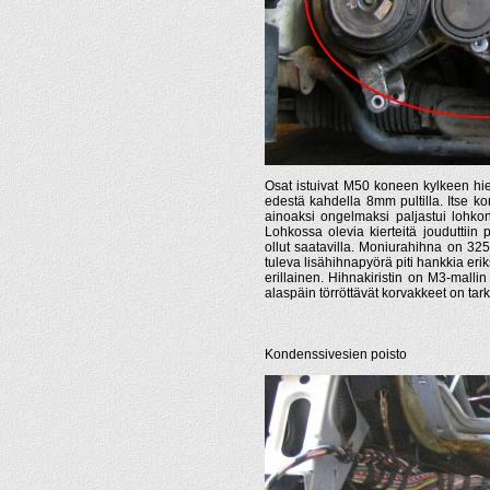
Osat istuivat M50 koneen kylkeen hien
edestä kahdella 8mm pultilla. Itse ko
ainoaksi ongelmaksi paljastui lohkon 
Lohkossa olevia kierteitä jouduttiin 
ollut saatavilla. Moniurahihna on 325
tuleva lisähihnapyörä piti hankkia er
erillainen. Hihnakiristin on M3-mallin
alaspäin törröttävät korvakkeet on tark
Kondenssivesien poisto