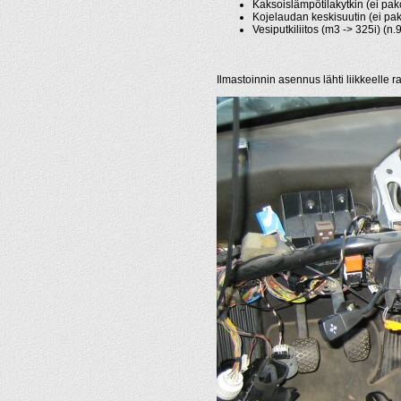
Kaksoislämpötilakytkin (ei pak
Kojelaudan keskisuutin (ei pak
Vesiputkiliitos (m3 -> 325i) (n.
Ilmastoinnin asennus lähti liikkeelle r