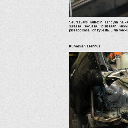
Seuraavaksi laitettiin jäähdytin paik
sulassa sovussa toisissaan kiinni. 
pissapoikasäiliön kyljestä. Liitin roikk
Kuivaimen asennus