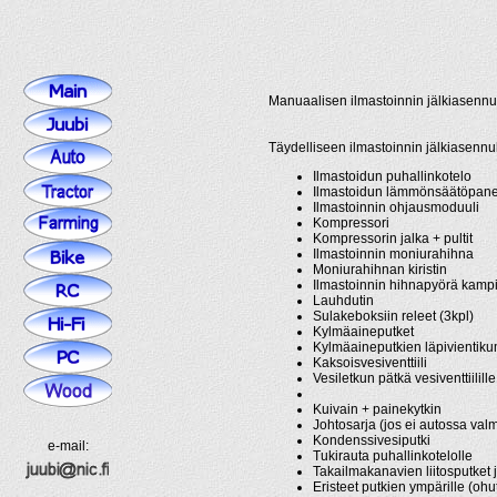
Manuaalisen ilmastoinnin jälkiasenn
Täydelliseen ilmastoinnin jälkiasennu
Ilmastoidun puhallinkotelo
Ilmastoidun lämmönsäätöpane
Ilmastoinnin ohjausmoduuli
Kompressori
Kompressorin jalka + pultit
Ilmastoinnin moniurahihna
Moniurahihnan kiristin
Ilmastoinnin hihnapyörä kampi
Lauhdutin
Sulakeboksiin releet (3kpl)
Kylmäaineputket
Kylmäaineputkien läpivientiku
Kaksoisvesiventtiili
Vesiletkun pätkä vesiventtiilill
Kuivain + painekytkin
Johtosarja (jos ei autossa valm
Kondenssivesiputki
e-mail:
Tukirauta puhallinkotelolle
Takailmakanavien liitosputket j
Eristeet putkien ympärille (ohut