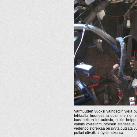
Varmuuden vuoksi vaihdettiin vielä puhal
tehtaalla huonosti ja uusiminen onnis
taas hetken irti autosta, olikin helpp
valmis ovaalinmuotoinen stanssaus, j
vedenpoistoreikää on syytä putsata vu
putket olivatkin täysin tukossa.