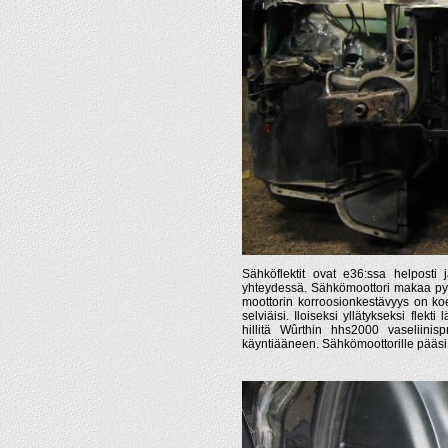
Sähköflektit ovat e36:ssa helposti
yhteydessä. Sähkömoottori makaa pyör
moottorin korroosionkestävyys on koe
selviäisi. Iloiseksi yllätykseksi flek
hillitä Wûrthin hhs2000 vaseliinisp
käyntiääneen. Sähkömoottorille pääsi kä