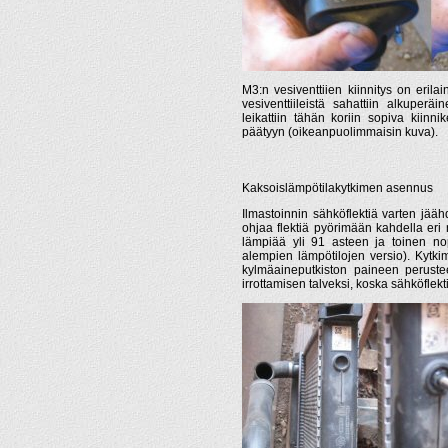
M3:n vesiventtiien kiinnitys on erila
vesiventtiileistä sahattiin alkuperäi
leikattiin tähän koriin sopiva kiinnik
päätyyn (oikeanpuolimmaisin kuva).
Kaksoislämpötilakytkimen asennus
Ilmastoinnin sähköflektiä varten jääh
ohjaa flektiä pyörimään kahdella er
lämpiää yli 91 asteen ja toinen n
alempien lämpötilojen versio). Kytki
kylmäaineputkiston paineen perusteel
irrottamisen talveksi, koska sähköfle