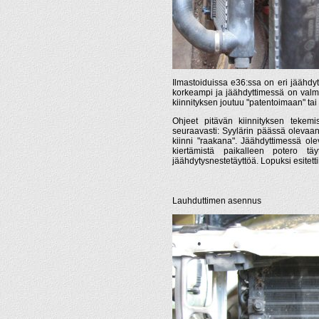
Ilmastoiduissa e36:ssa on eri jäähdy
korkeampi ja jäähdyttimessä on valmi
kiinnityksen joutuu "patentoimaan" ta
Ohjeet pitävän kiinnityksen tekem
seuraavasti: Syylärin päässä olevaan 
kiinni "raakana". Jäähdyttimessä ol
kiertämistä paikalleen potero täy
jäähdytysnestetäyttöä. Lopuksi esitettii
Lauhduttimen asennus