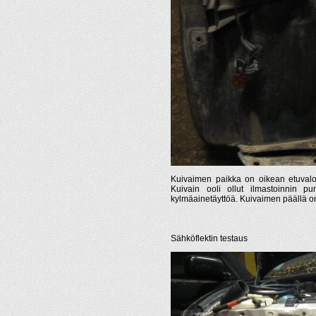
Kuivaimen paikka on oikean etuvalon t
Kuivain ooli ollut ilmastoinnin pu
kylmäainetäyttöä. Kuivaimen päällä o
Sähköflektin testaus