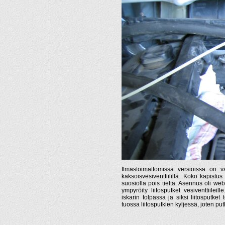
Ilmastoimattomissa versioissa on vai
kaksoisvesiventtiilillä. Koko kapistus
suosiolla pois tieltä. Asennus oli w
ympyröity liitosputket vesiventtiileil
iskarin tolpassa ja siksi liitosputke
tuossa liitosputkien kyljessä, joten put