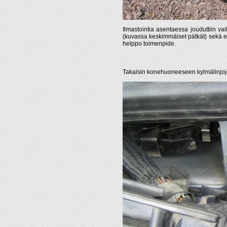
Ilmastointia asentaessa jouduttiin va
(kuvassa keskimmäiset pätkät) sekä et
helppo toimenpide.
Takaisin konehuoneeseen kylmälinjo