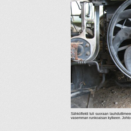
Sähköflekti tuli suoraan lauhduttimeen k
vasemman runkoaisan kylkeen. Johto ja