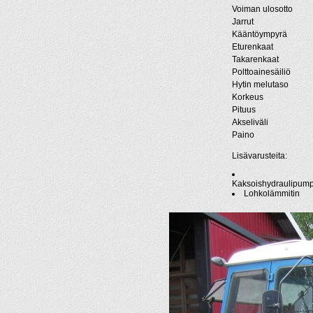
Voiman ulosotto
Jarrut
Kääntöympyrä
Eturenkaat
Takarenkaat
Polttoainesäiliö
Hytin melutaso
Korkeus
Pituus
Akseliväli
Paino
Lisävarusteita:
Kaksoishydraulipum
Lohkolämmitin