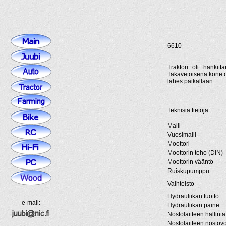
6610
Traktori oli hankit
Takavetoisena kone ol
lähes paikallaan.
Teknisiä tietoja:
Malli
Vuosimalli
Moottori
Moottorin teho (DIN)
Moottorin vääntö
Ruiskupumppu
Vaihteisto
Hydrauliikan tuotto
e-mail:
Hydrauliikan paine
Nostolaitteen hallinta
Nostolaitteen nostov