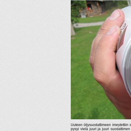
Uuteen öljysuodattimeen imeytettiin s
pysyi vielä juuri ja juuri suodattime