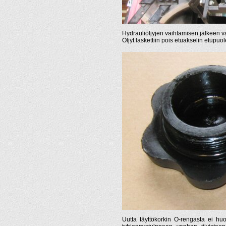
Hydrauliöljyjen vaihtamisen jälkeen vai
Öljyt laskettiin pois etuakselin etupuol
Uutta täyttökorkin O-rengasta ei huo