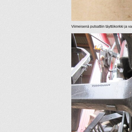
Viimeisenä putsattiin täyttökorkki ja 