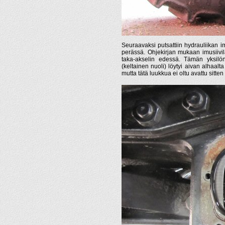
Seuraavaksi putsattiin hydrauliikan i
perässä. Ohjekirjan mukaan imusiivil
taka-akselin edessä. Tämän yksilön
(keltainen nuoli) löytyi aivan alhaal
mutta tätä luukkua ei oltu avattu sitt