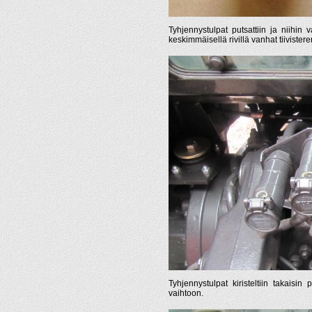
Tyhjennystulpat putsattiin ja niihin 
keskimmäisellä rivillä vanhat tiivister
Tyhjennystulpat kiristeltiin takaisin 
vaihtoon.