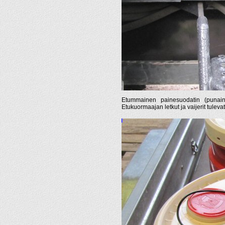
Etummainen painesuodatin (punaine
Etukuormaajan letkut ja vaijerit tulev