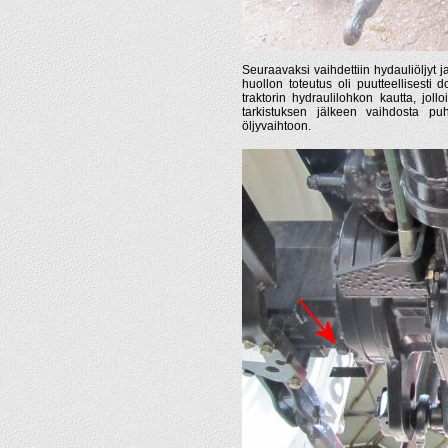
Seuraavaksi vaihdettiin hydauliöljyt j
huollon toteutus oli puutteellisesti d
traktorin hydraulilohkon kautta, jol
tarkistuksen jälkeen vaihdosta p
öljyvaihtoon.