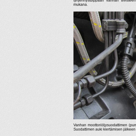
tyhjennystulppaan vanhan tiivisteen, 
mukana.
Vanhan moottoriöljysuodattimen (punai
Suodattimen auki kiertämisen jälkeen jä