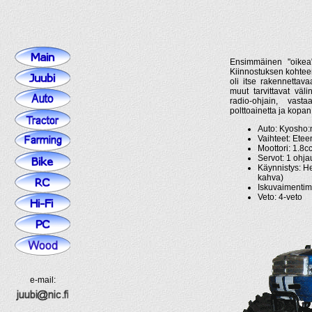
Ensimmäinen "oikea"
Kiinnostuksen kohtee
oli itse rakennettav
muut tarvittavat väli
radio-ohjain, vast
polttoainetta ja kopan
Auto: Kyosho
Vaihteet: Etee
Moottori: 1.8c
Servot: 1 ohja
Käynnistys: He
kahva)
Iskuvaimentim
Veto: 4-veto
e-mail: