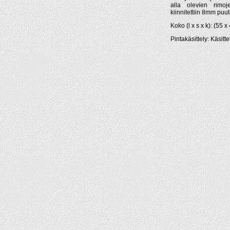
alla olevien rimoje
kiinnitettiin 8mm puuta
Koko (l x s x k): (55 
Pintakäsittely: Käsit