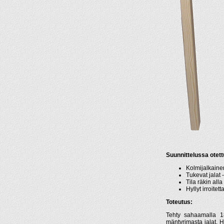
Suunnittelussa otet
Kolmijalkainen
Tukevat jalat 
Tila räkin alla
Hyllyt irroite
Toteutus:
Tehty sahaamalla 1
mäntyrimasta jalat. H