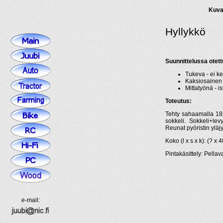
Kuva
Hyllykkö
Suunnittelussa otet
Tukeva - ei ke
Kaksiosainen 
Mittatyönä - i
Toteutus:
Tehty sahaamalla 18
sokkeli. Sokkeli+lev
Reunat pyöristin yläjy
Koko (l x s x k): (? x 
Pintakäsittely: Pellav
e-mail: