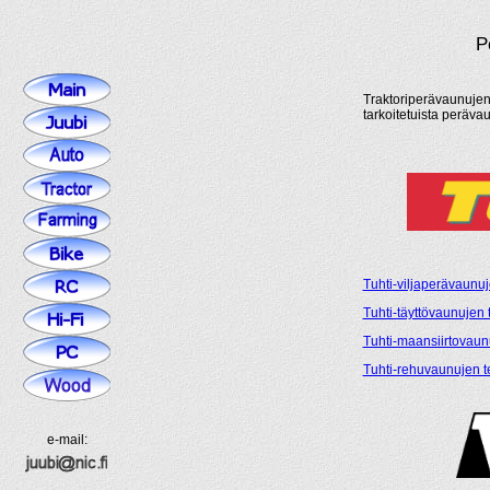
P
Traktoriperävaunujen 
tarkoitetuista perävau
Tuhti-viljaperävaunuj
Tuhti-täyttövaunujen t
Tuhti-maansiirtovaunu
Tuhti-rehuvaunujen te
e-mail: