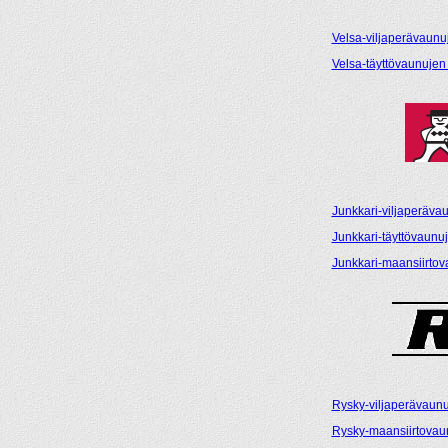
Velsa-viljaperävaunuj
Velsa-täyttövaunujen 
Junkkari-viljaperävau
Junkkari-täyttövaunuj
Junkkari-maansiirtova
Rysky-viljaperävaunuj
Rysky-maansiirtovaun