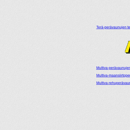
Terä-perävaunujen tek
Multiva-perävaunujen 
Multiva-maansiirtoper
Multiva-rehuperävaun