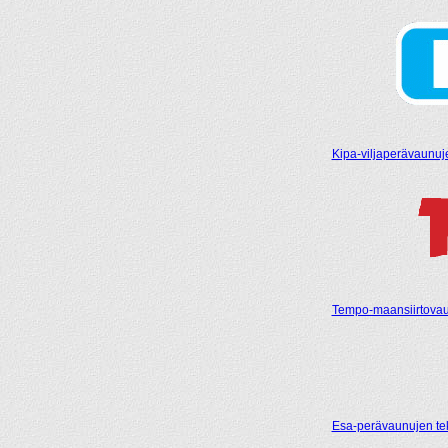
Kipa-viljaperävaunuje
Tempo-maansiirtovaun
Esa-perävaunujen tek