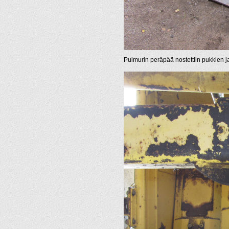
Puimurin peräpää nostettiin pukkien ja p