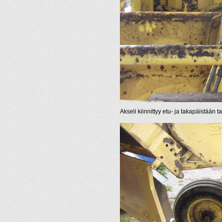
Akseli kiinnittyy etu- ja takapäistään 