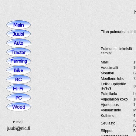
Tilan puimurina toim
Puimurin teknisiä
tietoja:
Malli
1
Vuosimalli
1
Moottori
F
Moottorin teho
7
Leikkuupöydän
3
leveys
Puintikela
L
Viljasäiliön koko
1
Ajonopeus
1
Voimansiirto
M
Kolhimet
4
S
e-mail:
Seulasto
r
Silppuri
B