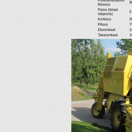
Polttoainesäiliön
8
tilavuus
Paino (ilman
5
silppuria)
Korkeus
3
Pituus
7
Eturenkaat
1
Takarenkaat
1