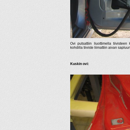
Ovi putsattiin liuottimella tiivistee
kohdilla tiiviste liimattiin aivan sapl
Kuskin ovi: