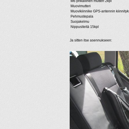
M6 prikallinen mutteri 2kpl
Muovimutteri
Muovikiinnike GPS-antennin kiinnity
Pehmustepala
Suojakelmu
Nippusiteitä 15kpl
Ja sitten itse asennukseen: