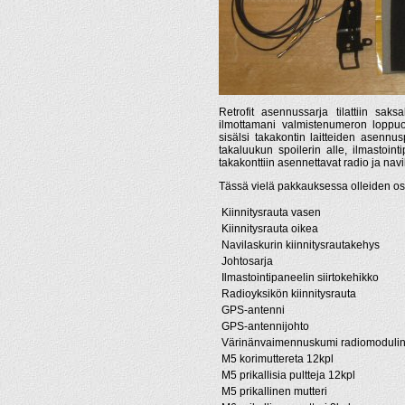
Retrofit asennussarja tilattiin sak
ilmottamani valmistenumeron loppuos
sisälsi takakontin laitteiden asennusp
takaluukun spoilerin alle, ilmastointi
takakonttiin asennettavat radio ja nav
Tässä vielä pakkauksessa olleiden o
Kiinnitysrauta vasen
Kiinnitysrauta oikea
Navilaskurin kiinnitysrautakehys
Johtosarja
Ilmastointipaneelin siirtokehikko
Radioyksikön kiinnitysrauta
GPS-antenni
GPS-antennijohto
Värinänvaimennuskumi radiomodulin 
M5 korimuttereta 12kpl
M5 prikallisia pultteja 12kpl
M5 prikallinen mutteri