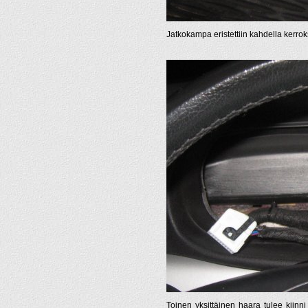
Jatkokampa eristettiin kahdella kerroks
Toinen yksittäinen haara tulee kiinn