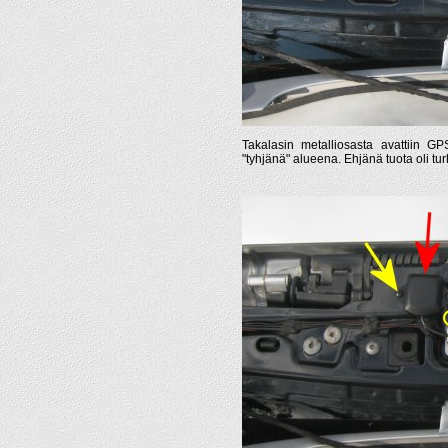
Takalasin metalliosasta avattiin GP
"tyhjänä" alueena. Ehjänä tuota oli turh