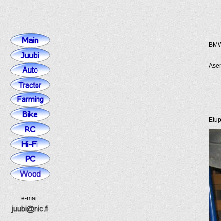
BMW 
Asen
Etup
e-mail: