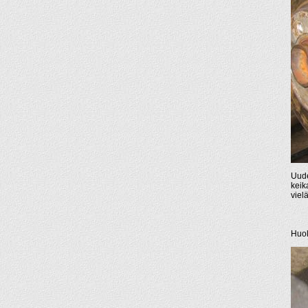
Uude
keik
viel
Huol