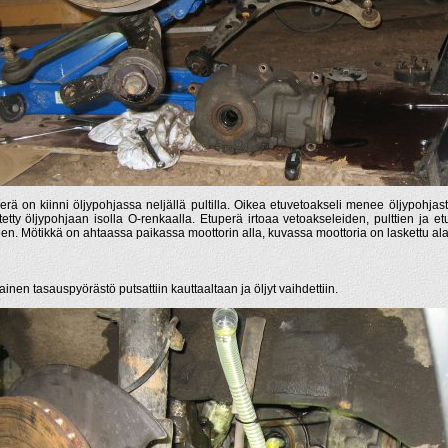
erä on kiinni öljypohjassa neljällä pultilla. Oikea etuvetoakseli menee öljypohjast
istetty öljypohjaan isolla O-renkaalla. Etuperä irtoaa vetoakseleiden, pulttien ja e
een. Mötikkä on ahtaassa paikassa moottorin alla, kuvassa moottoria on laskettu al
nainen tasauspyörästö putsattiin kauttaaltaan ja öljyt vaihdettiin.