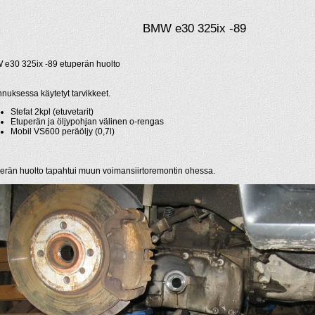
BMW e30 325ix -89
e30 325ix -89 etuperän huolto
nuksessa käytetyt tarvikkeet.
Stefat 2kpl (etuvetarit)
Etuperän ja öljypohjan välinen o-rengas
Mobil VS600 peräöljy (0,7l)
erän huolto tapahtui muun voimansiirtoremontin ohessa.