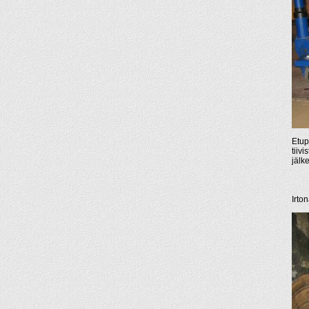
Etup
tiiv
jälk
Irto