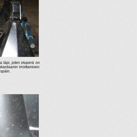
a läpi, joten etuperä on
tukardaanin irroittamisen
aspäin.