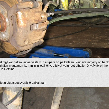
t öljyt kannattaa laittaa vasta kun etuperä on paikallaan. Painava möykky on hank
ahtikin muutaman kerran niin että öljyt olisivat valuneet pihalle. Öljytäyttö oli h
ä laskettuna.
lettu etutasauspyörästö paikallaan