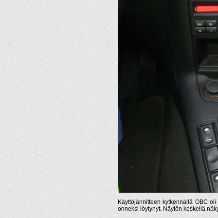
Käyttöjännitteen kytkennällä OBC oli h
onneksi löytynyt. Näytön keskellä nä