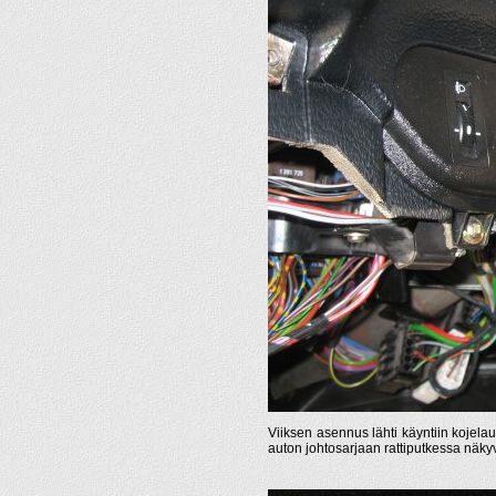
Viiksen asennus lähti käyntiin kojelau
auton johtosarjaan rattiputkessa näkyväl