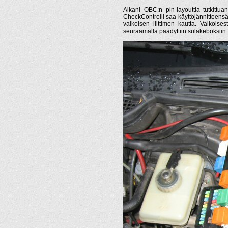
Aikani OBC:n pin-layouttia tutkittua
CheckControlli saa käyttöjännitteensä 
valkoisen liittimen kautta. Valkoises
seuraamalla päädyttiin sulakeboksiin.