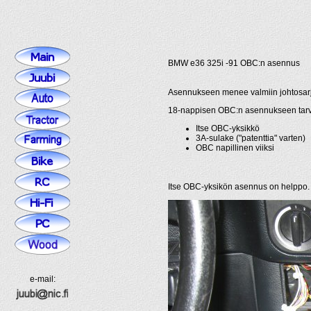
BMW e36 325i -91 OBC:n asennus
Asennukseen menee valmiin johtosarja
18-nappisen OBC:n asennukseen tarvit
Itse OBC-yksikkö
3A-sulake ("patenttia" varten)
OBC napillinen viiksi
Itse OBC-yksikön asennus on helppo.
e-mail: