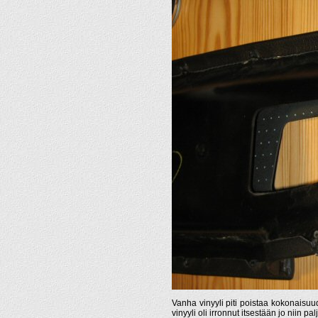
Vanha vinyyli piti poistaa kokonaisu
vinyyli oli irronnut itsestään jo niin pa