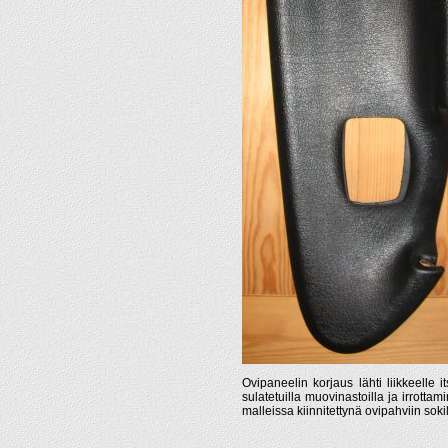
Ovipaneelin korjaus lähti liikkeelle i
sulatetuilla muovinastoilla ja irrotta
malleissa kiinnitettynä ovipahviin sokil