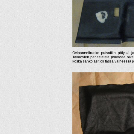
Ovipaneelirunko putsattiin pölystä ja
Takaovien paneeleista (kuvassa oikea 
koska sähkölasit oli tässä vaiheessa j