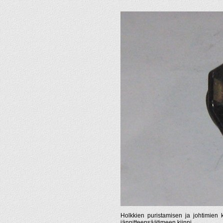
Holkkien puristamisen ja johtimien k
jännitteensäätimeen kiinni.