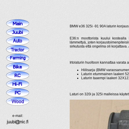
BMW e36 325i -91 90A laturin korjaus
E36:n moottorista kuului kostealla 
lämmettyä, joten korjaustoimenpiteisii
sirkutusta että ongelma oli korjattava. Ä
Irtolaturin huoltoon kannattaa varata 
Hiilisarja (BMW varaosanume
Laturin etummainen laakeri
Laturin taaempi laakeri 32X
Laturi on 320i ja 325i malleissa käytet
e-mail: