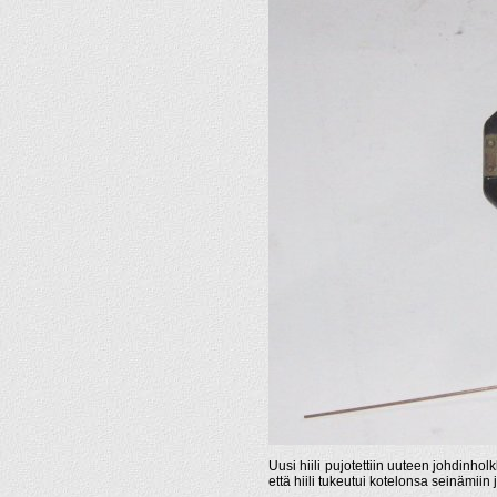
Uusi hiili pujotettiin uuteen johdinhol
että hiili tukeutui kotelonsa seinämiin 