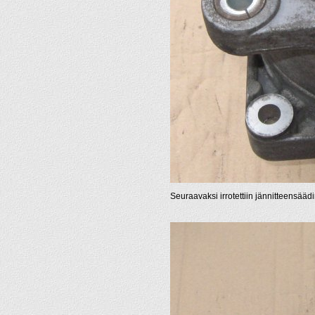
Seuraavaksi irrotettiin jännitteensäädin/