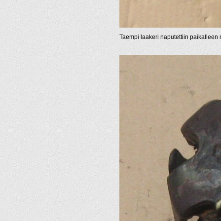
Taempi laakeri naputettiin paikalleen 