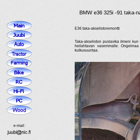
BMW e36 325i -91 taka-na
E36 taka-akselistoremontti
Taka-akseliston puslavika ilmeni kun 
heilahtavan vasemmalle. Ongelmaa il
kulkusuuntaa.
e-mail: