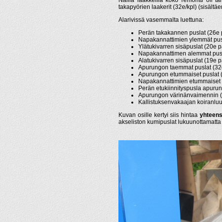
takapyörien laakerit (32e/kpl) (sisältä
Alarivissä vasemmalta luettuna:
Perän takakannen puslat (26e 
Napakannattimien ylemmät pusl
Ylätukivarren sisäpuslat (20e p
Napakannattimen alemmat pusl
Alatukivarren sisäpuslat (19e p
Apurungon taemmat puslat (32e
Apurungon etummaiset puslat (
Napakannattimien etummaiset p
Perän etukiinnityspusla apuru
Apurungon värinänvaimennin 
Kallistuksenvakaajan koiranluu
Kuvan osille kertyi siis hintaa
yhteen
akseliston kumipuslat lukuunottamatta t