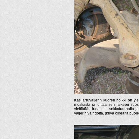
Käsijarruvaijerin kuoren holkki on yl
moskasta ja uittaa sen jälkeen ruost
vieläkään irtoa niin sokkatuurnalla j
vaijerin vaihdolta. (kuva oikealta puole