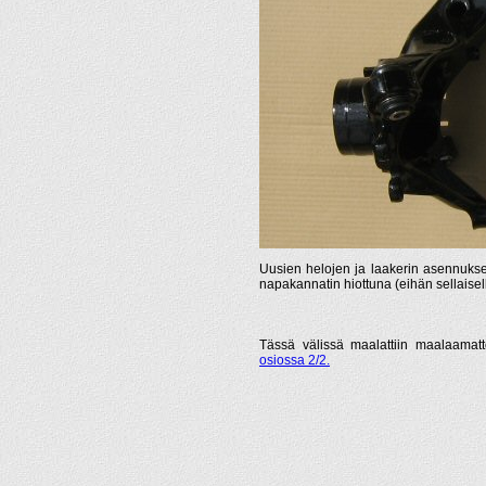
Uusien helojen ja laakerin asennukse
napakannatin hiottuna (eihän sellaisell
Tässä välissä maalattiin maalaamatto
osiossa 2/2.