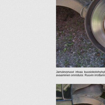
Jarrulevyruuvi irtoaa kuusiokolohyls
avaaminen onnistuisi. Ruuvin irrottamis